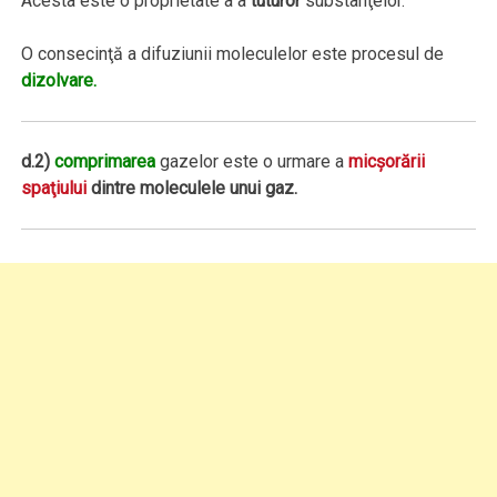
Acesta este o proprietate a a
tuturor
substanţelor.
O consecinţă a difuziunii moleculelor este procesul de
dizolvare.
d.2)
comprimarea
gazelor este o urmare a
micşorării
spaţiului
dintre moleculele unui gaz.