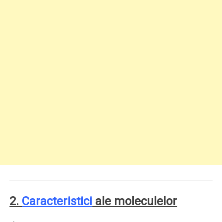
2.
Caracteristici
ale moleculelor