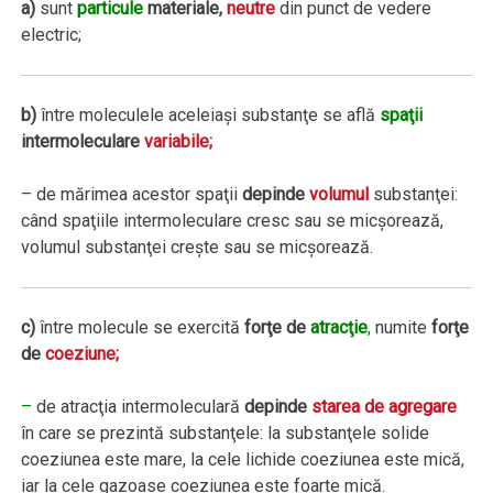
a)
sunt
particule
materiale,
neutre
din punct de vedere
electric;
b)
între moleculele aceleiaşi substanţe se află
spaţii
intermoleculare
variabile;
– de mărimea acestor spaţii
depinde
volumul
substanţei:
când spaţiile intermoleculare cresc sau se micşorează,
volumul substanţei creşte sau se micşorează.
c)
între molecule se exercită
forţe de
atracţie
,
numite
forţe
de
coeziune;
–
de atracţia intermoleculară
depinde
starea de agregare
în care se prezintă substanţele: la substanţele solide
coeziunea este mare, la cele lichide coeziunea este mică,
iar la cele gazoase coeziunea este foarte mică.