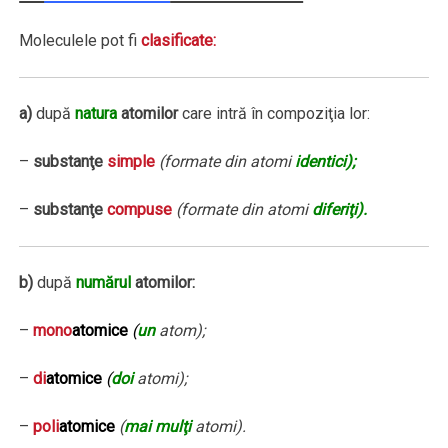
Moleculele pot fi
clasificate:
a)
după
natura
atomilor
care intră în compoziţia lor:
–
substanţe
simple
(formate din atomi
identici);
–
substanţe
compuse
(formate din atomi
diferiţi).
b)
după
numărul
atomilor:
–
mono
atomice
(
un
atom);
–
di
atomice
(
doi
atomi);
–
poli
atomice
(
mai mulţi
atomi).