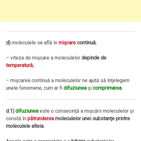
d)
moleculele se află în
mişcare
continuă
;
– viteza de mişcare a moleculelor
depinde de
temperatură;
– mişcarea continuă a moleculelor ne ajută să înţelegem
unele fenomene, cum ar fi
difuziunea
şi
comprimarea.
d.1)
difuziunea
este o consecinţă a mişcării moleculelor şi
constă în
pătrunderea
moleculelor unei substanţe printre
moleculele alteia.