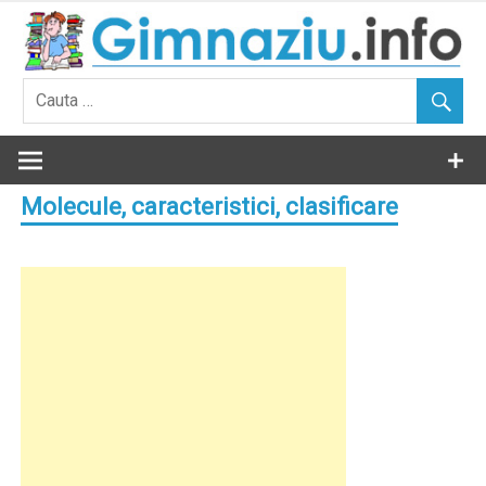
Skip
to
content
Molecule, caracteristici, clasificare