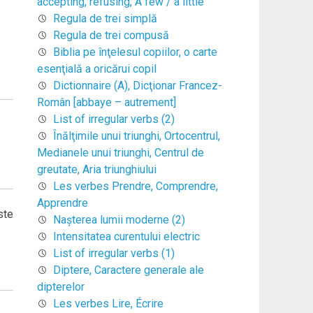
accepting, refusing, A few / a little
Regula de trei simplă
Regula de trei compusă
Biblia pe înţelesul copiilor, o carte
esenţială a oricărui copil
Dictionnaire (A), Dicţionar Francez-
Român [abbaye – autrement]
List of irregular verbs (2)
Înălţimile unui triunghi, Ortocentrul,
Medianele unui triunghi, Centrul de
greutate, Aria triunghiului
Les verbes Prendre, Comprendre,
Apprendre
ste
Naşterea lumii moderne (2)
Intensitatea curentului electric
List of irregular verbs (1)
Diptere, Caractere generale ale
dipterelor
Les verbes Lire, Écrire