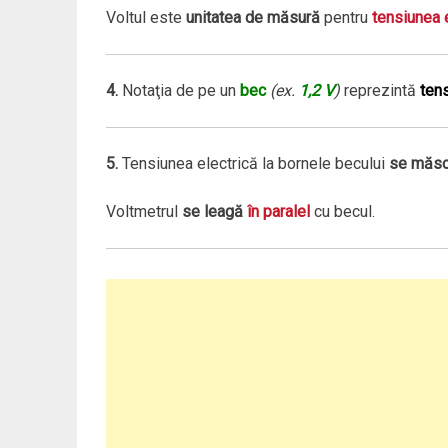
Voltul este
unitatea de măsură
pentru
tensiunea e
4.
Notaţia de pe un
bec
(ex.
1,2 V
)
reprezintă
tens
5.
Tensiunea electrică la bornele becului
se măso
Voltmetrul
se leagă
în paralel
cu becul.