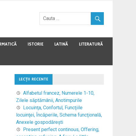
RMATICĂ
ISTORIE
LATINĂ
LITERATURĂ
LECŢII RECENTE
Alfabetul francez, Numerele 1-10,
Zilele săptămânii, Anotimpurile
Locuinţa, Confortul, Funcţiile
locuinţei, Încăperile, Schema funcţională,
Anexele gospodăreşti
Present perfect continous, Offering,