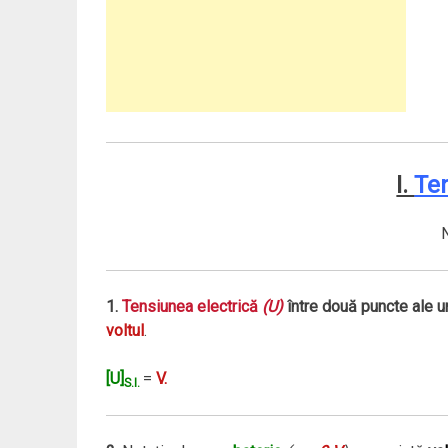
I.
Te
1.
Tensiunea electrică
(U)
între două puncte ale un
voltul
.
[U]
=
V.
S.I.