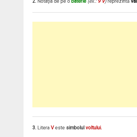
2.
Notaţia de pe o
baterie
(ex.:
9 V
)
reprezintă
va
3.
Litera
V
este
simbolul
voltului.