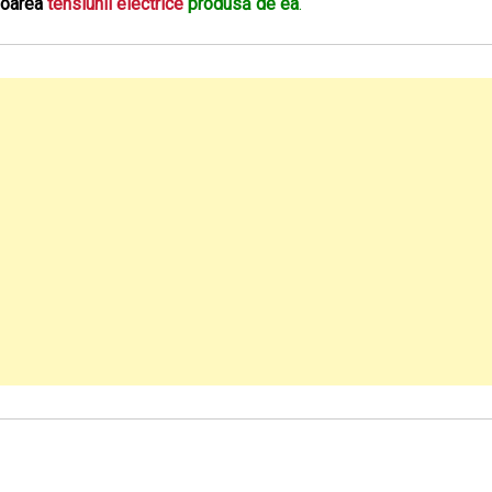
loarea
tensiunii electrice
produsă de ea
.