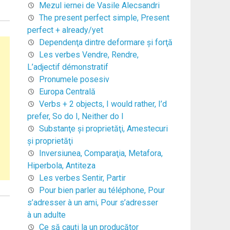
Mezul iernei de Vasile Alecsandri
The present perfect simple, Present
perfect + already/yet
Dependenţa dintre deformare şi forţă
Les verbes Vendre, Rendre,
L’adjectif démonstratif
Pronumele posesiv
Europa Centrală
Verbs + 2 objects, I would rather, I’d
prefer, So do I, Neither do I
Substanţe şi proprietăţi, Amestecuri
şi proprietăţi
Inversiunea, Comparaţia, Metafora,
Hiperbola, Antiteza
Les verbes Sentir, Partir
Pour bien parler au téléphone, Pour
s’adresser à un ami, Pour s’adresser
à un adulte
Ce să cauți la un producător