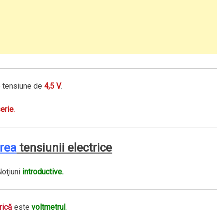
o tensiune de
4,5 V
.
serie
.
rea
tensiunii electrice
Noţiuni
introductive.
rică
este
voltmetrul
.