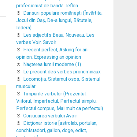
profesionist de bandă Teflon
Dansuri populare româneşti (Învârtita,
Jocul din Oaş, De-a lungul, Bătutele,
Iedera)
Les adjectifs Beau, Nouveau, Les
verbes Voir, Savoir
Present perfect, Asking for an
opinion, Expressing an opinion
Naşterea lumii moderne (1)
Le présent des verbes pronominaux
Locomoţia, Sistemul osos, Sistemul
muscular
Timpurile verbelor (Prezentul,
Viitorul, Imperfectul, Perfectul simplu,
Perfectul compus, Mai mult ca perfectul)
Conjugarea verbului Avoir
Dicţionar istorie [astrolab, portulan,
conchistadori, galion, doge, edict,