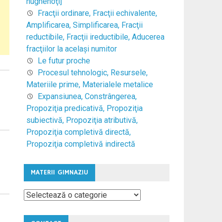
hughenoţi]
Fracţii ordinare, Fracţii echivalente,
Amplificarea, Simplificarea, Fracţii
reductibile, Fracţii ireductibile, Aducerea
fracţiilor la acelaşi numitor
Le futur proche
Procesul tehnologic, Resursele,
Materiile prime, Materialele metalice
Expansiunea, Constrângerea,
Propoziţia predicativă, Propoziţia
subiectivă, Propoziţia atributivă,
Propoziţia completivă directă,
Propoziţia completivă indirectă
MATERII GIMNAZIU
Materii
Gimnaziu