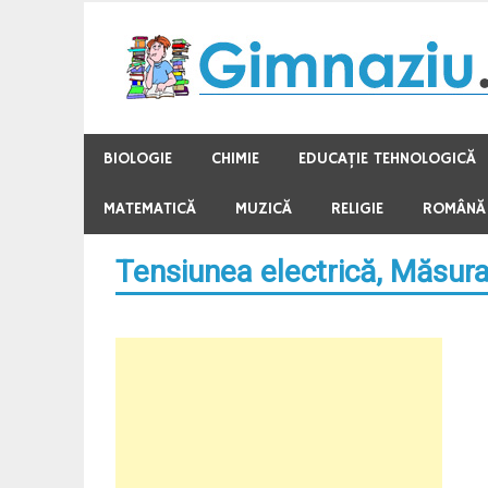
Skip
to
content
BIOLOGIE
CHIMIE
EDUCAŢIE TEHNOLOGICĂ
MATEMATICĂ
MUZICĂ
RELIGIE
ROMÂNĂ
Tensiunea electrică, Măsurar