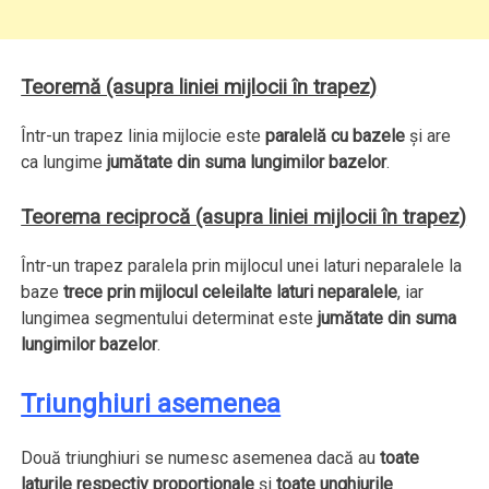
Teoremă (asupra liniei mijlocii în trapez)
Într-un trapez linia mijlocie este
paralelă cu bazele
şi are
ca lungime
jumătate din suma lungimilor bazelor
.
Teorema reciprocă (asupra liniei mijlocii în trapez)
Într-un trapez paralela prin mijlocul unei laturi neparalele la
baze
trece prin mijlocul celeilalte laturi neparalele
, iar
lungimea segmentului determinat este
jumătate din suma
lungimilor bazelor
.
Triunghiuri asemenea
Două triunghiuri se numesc asemenea dacă au
toate
laturile respectiv proporţionale
şi
toate unghiurile