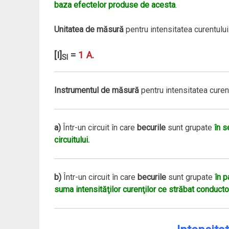
baza efectelor produse de acesta
.
Unitatea de măsură
pentru intensitatea curentului
[I]
=
1 A.
SI
Instrumentul de măsură
pentru intensitatea curen
a)
Într-un circuit în care
becurile
sunt grupate
în s
circuitului.
b)
Într-un circuit în care
becurile
sunt grupate
în p
suma intensităţilor curenţilor ce străbat conductori