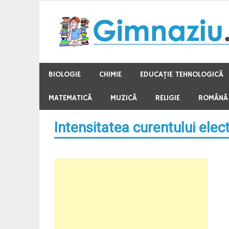
Skip
to
content
BIOLOGIE
CHIMIE
EDUCAŢIE TEHNOLOGICĂ
MATEMATICĂ
MUZICĂ
RELIGIE
ROMÂNĂ
Intensitatea curentului elect