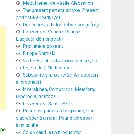
Mezul iernei de Vasile Alecsandri
The present perfect simple, Present
perfect + already/yet
Dependenţa dintre deformare şi forţă
Les verbes Vendre, Rendre,
L’adjectif démonstratif
Pronumele posesiv
Europa Centrală
Verbs + 2 objects, I would rather, I’d
prefer, So do I, Neither do I
Substanţe şi proprietăţi, Amestecuri
şi proprietăţi
Inversiunea, Comparaţia, Metafora,
Hiperbola, Antiteza
Les verbes Sentir, Partir
Pour bien parler au téléphone, Pour
s’adresser à un ami, Pour s’adresser
à un adulte
 pe
Ce să cauți la un producător