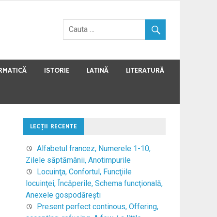
RMATICĂ
ISTORIE
LATINĂ
LITERATURĂ
LECŢII RECENTE
Alfabetul francez, Numerele 1-10,
Zilele săptămânii, Anotimpurile
Locuinţa, Confortul, Funcţiile
locuinţei, Încăperile, Schema funcţională,
Anexele gospodăreşti
Present perfect continous, Offering,