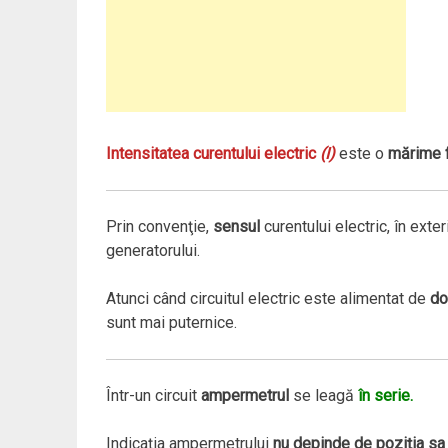
Intensitatea curentului electric
(I)
este o
mărime f
Prin convenţie,
sensul
curentului electric, în exte
generatorului.
Atunci când circuitul electric este alimentat de
do
sunt mai puternice.
Într-un circuit
ampermetrul
se leagă
în serie.
Indicaţia ampermetrului
nu depinde de poziţia sa