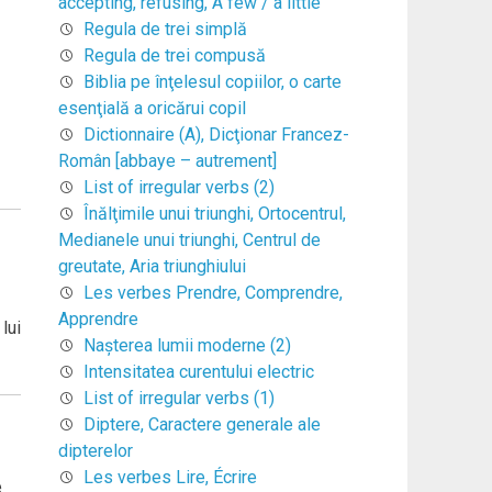
accepting, refusing, A few / a little
Regula de trei simplă
Regula de trei compusă
Biblia pe înţelesul copiilor, o carte
esenţială a oricărui copil
Dictionnaire (A), Dicţionar Francez-
Român [abbaye – autrement]
List of irregular verbs (2)
Înălţimile unui triunghi, Ortocentrul,
Medianele unui triunghi, Centrul de
greutate, Aria triunghiului
Les verbes Prendre, Comprendre,
Apprendre
lui
Naşterea lumii moderne (2)
Intensitatea curentului electric
List of irregular verbs (1)
Diptere, Caractere generale ale
dipterelor
Les verbes Lire, Écrire
e