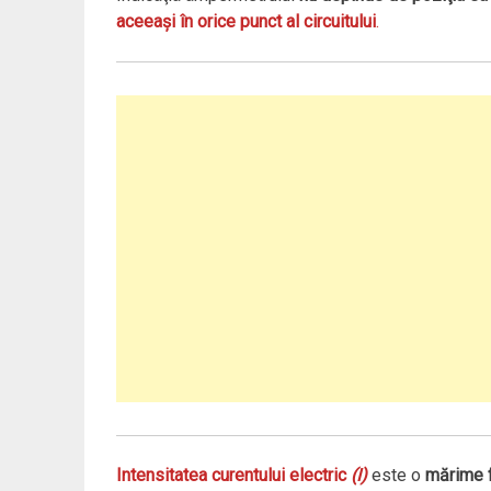
aceeaşi în orice punct al circuitului
.
Intensitatea curentului electric
(I)
este o
mărime f