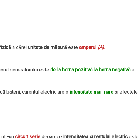
izică
a cărei
unitate de măsură
este
amperul
(A).
riorul generatorului este
de la borna pozitivă la borna negativă
a
uă baterii,
curentul electric are o
intensitate mai mare
şi efectele 
într-un
circuit serie
deoarece
intensitatea curentului electric
est