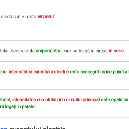
 electric în SI este
amperul
:
tului electric este
ampermetrul
care se leagă în circuit
în serie
.
erie
,
intensitatea curentului electric
este aceeaşi în orice punct al
aralel
,
intensitatea curentului prin circuitul principal
este egală cu
i legaţi în paralel.