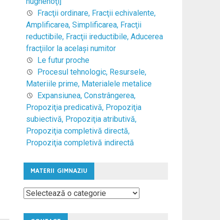
hughenoţi]
Fracţii ordinare, Fracţii echivalente,
Amplificarea, Simplificarea, Fracţii
reductibile, Fracţii ireductibile, Aducerea
fracţiilor la acelaşi numitor
Le futur proche
Procesul tehnologic, Resursele,
Materiile prime, Materialele metalice
Expansiunea, Constrângerea,
Propoziţia predicativă, Propoziţia
subiectivă, Propoziţia atributivă,
Propoziţia completivă directă,
Propoziţia completivă indirectă
MATERII GIMNAZIU
Materii
Gimnaziu