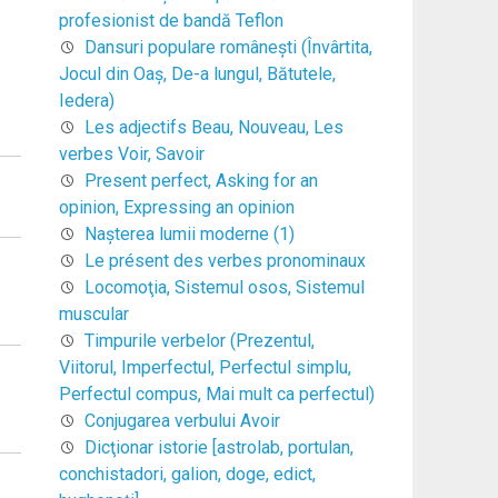
profesionist de bandă Teflon
Dansuri populare româneşti (Învârtita,
Jocul din Oaş, De-a lungul, Bătutele,
Iedera)
Les adjectifs Beau, Nouveau, Les
verbes Voir, Savoir
Present perfect, Asking for an
opinion, Expressing an opinion
Naşterea lumii moderne (1)
Le présent des verbes pronominaux
Locomoţia, Sistemul osos, Sistemul
muscular
Timpurile verbelor (Prezentul,
Viitorul, Imperfectul, Perfectul simplu,
Perfectul compus, Mai mult ca perfectul)
Conjugarea verbului Avoir
Dicţionar istorie [astrolab, portulan,
conchistadori, galion, doge, edict,