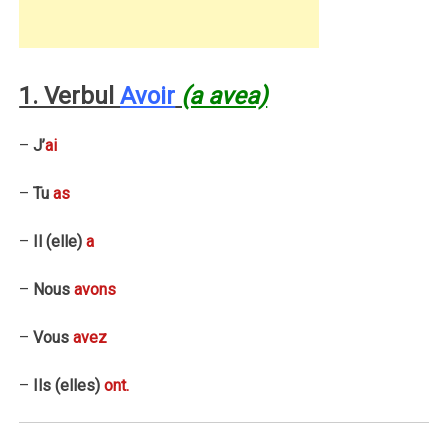
1. Verbul
Avoir
(a avea)
–
J’
ai
–
Tu
as
–
Il (elle)
a
–
Nous
avons
–
Vous
avez
–
Ils (elles)
ont.