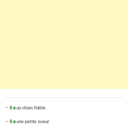
–
Il
a
un chien fidèle.
–
Il
a
une petite soeur.