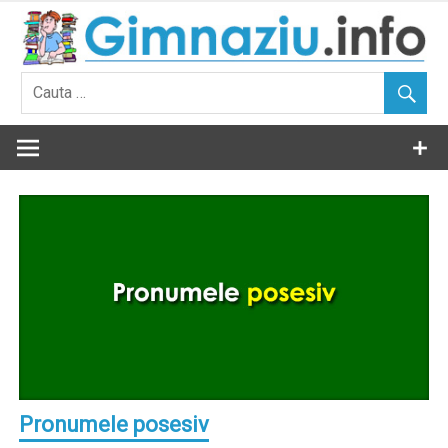
Skip
to
content
Pronumele posesiv