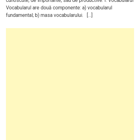
cunoscute, de importante, sau de productive. I. Vocabularul
Vocabularul are două componente: a) vocabularul
fundamental; b) masa vocabularului. […]