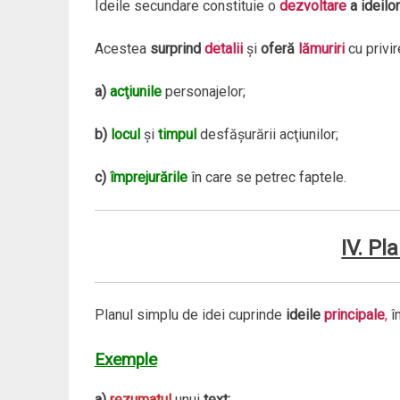
Ideile secundare constituie o
dezvoltare
a ideilor
Acestea
surprind
detalii
şi
oferă
lămuriri
cu privire
a)
acţiunile
personajelor;
b)
locul
şi
timpul
desfăşurării acţiunilor;
c)
împrejurările
în care se petrec faptele.
IV. Pl
Planul simplu de idei cuprinde
ideile
principale
,
în
Exemple
a)
rezumatul
unui
text;