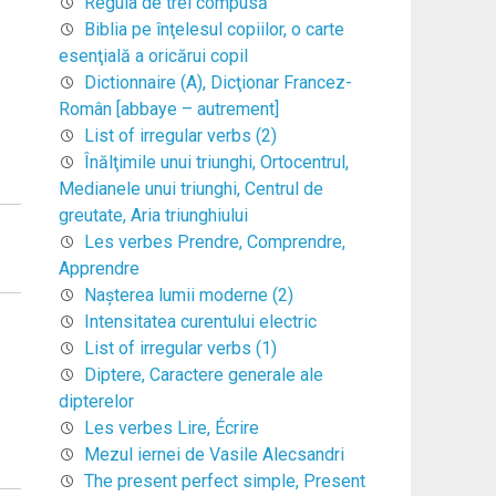
Regula de trei compusă
Biblia pe înţelesul copiilor, o carte
esenţială a oricărui copil
Dictionnaire (A), Dicţionar Francez-
Român [abbaye – autrement]
List of irregular verbs (2)
Înălţimile unui triunghi, Ortocentrul,
Medianele unui triunghi, Centrul de
greutate, Aria triunghiului
Les verbes Prendre, Comprendre,
Apprendre
Naşterea lumii moderne (2)
Intensitatea curentului electric
List of irregular verbs (1)
Diptere, Caractere generale ale
dipterelor
Les verbes Lire, Écrire
Mezul iernei de Vasile Alecsandri
The present perfect simple, Present