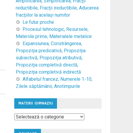
Amplificarea, Simplificarea, Fracţii
reductibile, Fracţii ireductibile, Aducerea
fracţiilor la acelaşi numitor
Le futur proche
Procesul tehnologic, Resursele,
Materiile prime, Materialele metalice
Expansiunea, Constrângerea,
Propoziţia predicativă, Propoziţia
subiectivă, Propoziţia atributivă,
Propoziţia completivă directă,
Propoziţia completivă indirectă
Alfabetul francez, Numerele 1-10,
Zilele săptămânii, Anotimpurile
MATERII GIMNAZIU
Materii
Gimnaziu