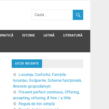
RMATICĂ
ISTORIE
LATINĂ
LITERATURĂ
LECŢII RECENTE
Locuinţa, Confortul, Funcţiile
locuinţei, Încăperile, Schema funcţională,
Anexele gospodăreşti
Present perfect continous, Offering,
accepting, refusing, A few / a little
Regula de trei simplă