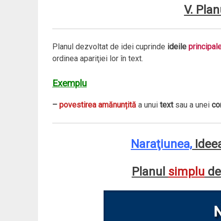
V. Pla
Planul dezvoltat de idei cuprinde
ideile
principal
ordinea apariţiei lor în text.
Exemplu
–
povestirea amănunțită
a unui
text
sau a unei
co
Naraţiunea,
Idee
Planul
simplu
de 