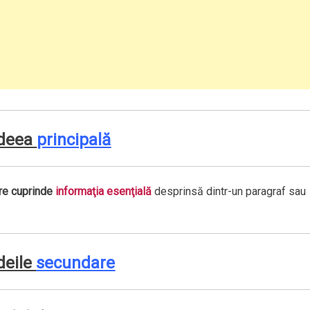
 Ideea
principală
re cuprinde
informaţia esenţială
desprinsă dintr-un paragraf sau
 Ideile
secundare