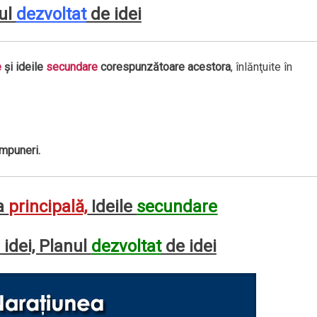
nul
dezvoltat
de idei
e
şi ideile
secundare
corespunzătoare acestora
, înlănţuite în
mpuneri.
a
principală,
Ideile
secundare
idei, Planul
dezvoltat
de idei