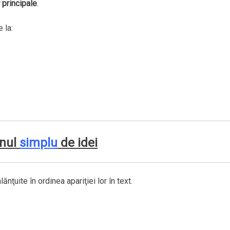
 principale
.
 la:
anul
simplu
de idei
lănţuite în ordinea apariţiei lor în text.