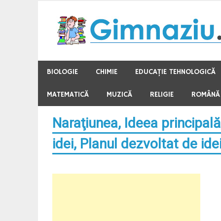
Skip
to
content
BIOLOGIE
CHIMIE
EDUCAŢIE TEHNOLOGICĂ
MATEMATICĂ
MUZICĂ
RELIGIE
ROMÂNĂ
Naraţiunea, Ideea principală
idei, Planul dezvoltat de ide