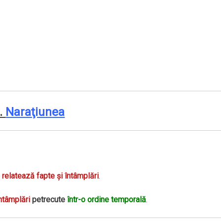
I.
Naraţiunea
 relatează fapte şi întâmplări
.
ntâmplări
petrecute
într-o ordine temporală
.