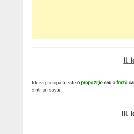
II.
Ideea principală este
o
propoziţie
sau o
frază
ca
dintr-un pasaj.
III.