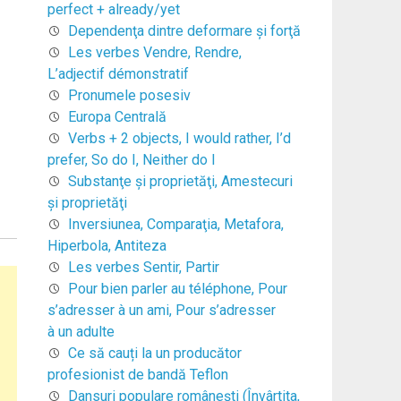
perfect + already/yet
Dependenţa dintre deformare şi forţă
Les verbes Vendre, Rendre,
L’adjectif démonstratif
Pronumele posesiv
Europa Centrală
Verbs + 2 objects, I would rather, I’d
prefer, So do I, Neither do I
Substanţe şi proprietăţi, Amestecuri
şi proprietăţi
Inversiunea, Comparaţia, Metafora,
Hiperbola, Antiteza
Les verbes Sentir, Partir
Pour bien parler au téléphone, Pour
s’adresser à un ami, Pour s’adresser
à un adulte
Ce să cauți la un producător
profesionist de bandă Teflon
Dansuri populare româneşti (Învârtita,