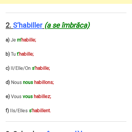
2.
S’habiller
(a se îmbrăca)
a)
Je
m’
habille;
b)
Tu
t’
habille;
c)
Il/Elle/On
s’
habille;
d)
Nous
nous
habillons;
e)
Vous
vous
habillez;
f)
Ils/Elles
s’
habillent.