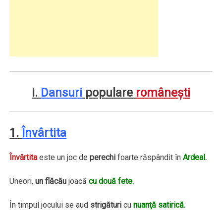
I.
Dansuri
populare
româneşti
1.
Învârtita
Învârtita
este un joc de
perechi
foarte răspândit în
Ardeal.
Uneori,
un flăcău
joacă
cu două fete.
În timpul jocului se aud
strigături
cu
nuanţă satirică.