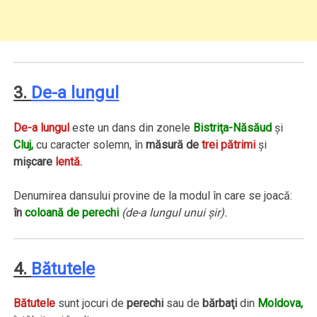
3.
De-a lungul
De-a lungul
este un dans din zonele
Bistriţa-Năsăud
şi
Cluj,
cu caracter solemn, în
măsură de
trei pătrimi
şi
mişcare
lentă.
Denumirea dansului provine de la modul în care se joacă:
în
coloană de perechi
(de-a lungul unui şir).
4.
Bătutele
Bătutele
sunt jocuri de
perechi
sau de
bărbaţi
din
Moldova,