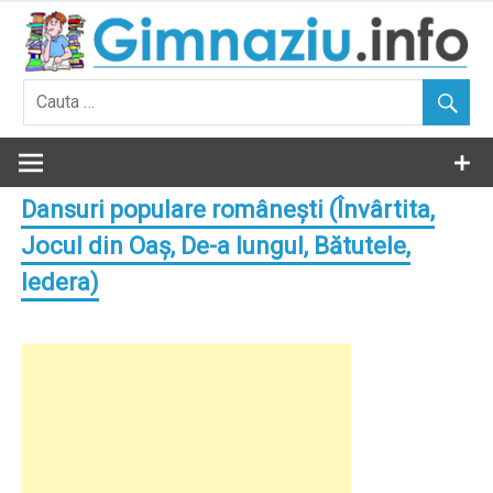
Skip
to
content
Dansuri populare româneşti (Învârtita,
Jocul din Oaş, De-a lungul, Bătutele,
Iedera)