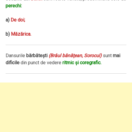
perechi:
a)
De doi;
b)
Măzărica
.
Dansurile
bărbăteşti
(Brâul bănăţean, Sorocul)
sunt
mai
dificile
din punct de vedere
ritmic şi coregrafic.