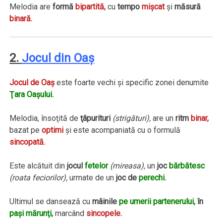
Melodia are
formă
bipartită,
cu
tempo
mişcat
şi
măsură
binară.
2.
Jocul din Oaş
Jocul de Oaş
este foarte vechi şi specific zonei denumite
Ţara Oaşului.
Melodia, însoţită de
ţâpurituri
(strigături),
are un
ritm
binar,
bazat pe
optimi
şi este acompaniată cu o formulă
sincopată.
Este alcătuit din
jocul
fetelor
(mireasa),
un
joc
bărbătesc
(roata feciorilor),
urmate de un
joc de
perechi.
Ultimul se dansează cu
mâinile
pe umerii partenerului,
în
paşi mărunţi,
marcând
sincopele.