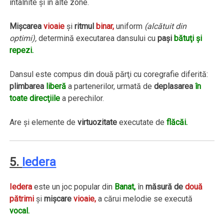
întâlnite şi în alte zone.
Mişcarea
vioaie
şi
ritmul
binar,
uniform
(alcătuit din
optimi),
determină executarea dansului cu
paşi
bătuţi şi
repezi.
Dansul este compus din două părţi cu coregrafie diferită:
plimbarea
liberă
a partenerilor, urmată de
deplasarea
în
toate direcţiile
a perechilor.
Are şi elemente de
virtuozitate
executate de
flăcăi.
5.
Iedera
Iedera
este un joc popular din
Banat,
în
măsură de
două
pătrimi
şi
mişcare
vioaie,
a cărui melodie se execută
vocal.