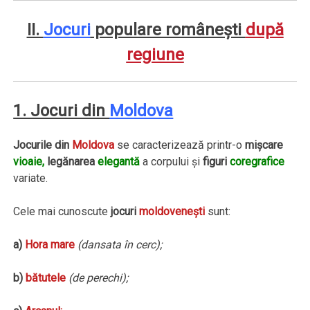
II.
Jocuri
populare româneşti
după
regiune
1. Jocuri din
Moldova
Jocurile din
Moldova
se caracterizează printr-o
mişcare
vioaie,
legănarea
elegantă
a corpului şi
figuri
coregrafice
variate.
Cele mai cunoscute
jocuri
moldoveneşti
sunt:
a)
Hora mare
(dansata în cerc);
b)
bătutele
(de perechi);