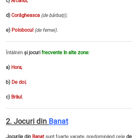
c)
Arcanul;
d)
Corăgheasca
(de bărbaţi);
e)
Polobocul
(de femei).
Întâlnim
şi jocuri
frecvente în alte zone:
a)
Hora;
b)
De doi;
c)
Brâul.
2. Jocuri din
Banat
Jocurile din
Banat
sunt foarte variate, predominând cele
de