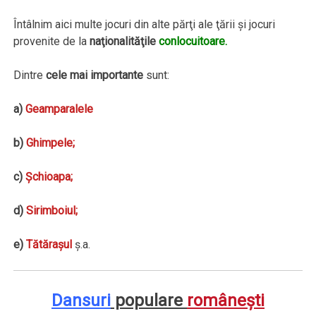
Întâlnim aici multe jocuri din alte părţi ale ţării şi jocuri
provenite de la
naţionalităţile
conlocuitoare.
Dintre
cele mai importante
sunt:
a)
Geamparalele
b)
Ghimpele;
c)
Şchioapa;
d)
Sirimboiul;
e)
Tătăraşul
ş.a.
Dansuri
populare
româneşti