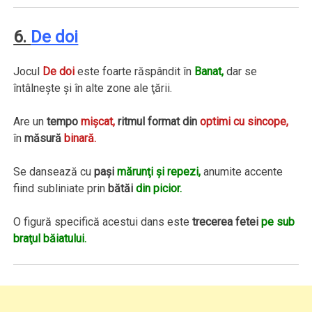
6.
De doi
Jocul
De doi
este foarte răspândit în
Banat,
dar se
întâlneşte şi în alte zone ale ţării.
Are un
tempo
mişcat,
ritmul format din
optimi cu sincope,
în
măsură
binară.
Se dansează cu
paşi
mărunţi şi repezi,
anumite accente
fiind subliniate prin
bătăi
din picior.
O figură specifică acestui dans este
trecerea fetei
pe sub
braţul băiatului.