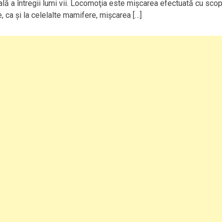
ă a întregii lumi vii. Locomoţia este mişcarea efectuată cu scop
re, ca şi la celelalte mamifere, mişcarea […]