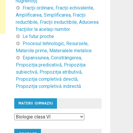
hughenoţi]
Fracţii ordinare, Fracţii echivalente,
Amplificarea, Simplificarea, Fracţii
reductibile, Fracţii ireductibile, Aducerea
fracţiilor la acelaşi numitor
Le futur proche
Procesul tehnologic, Resursele,
Materiile prime, Materialele metalice
Expansiunea, Constrângerea,
Propoziţia predicativă, Propoziţia
subiectivă, Propoziţia atributivă,
Propoziţia completivă directă,
Propoziţia completivă indirectă
MATERII GIMNAZIU
Materii
Gimnaziu