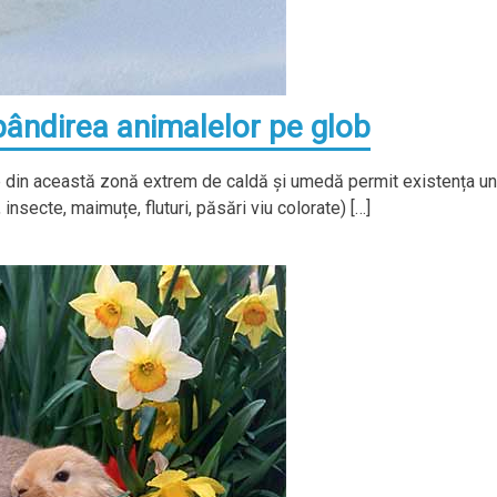
pândirea animalelor pe glob
le din această zonă extrem de caldă și umedă permit existența un
insecte, maimuțe, fluturi, păsări viu colorate) […]