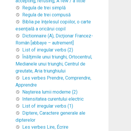
accepting, refusing, A few / a little
Regula de trei simplă
Regula de trei compusă
Biblia pe înţelesul copiilor, o carte
esenţială a oricărui copil
Dictionnaire (A), Dicţionar Francez-
Român [abbaye – autrement]
List of irregular verbs (2)
Înălţimile unui triunghi, Ortocentrul,
Medianele unui triunghi, Centrul de
greutate, Aria triunghiului
Les verbes Prendre, Comprendre,
Apprendre
Naşterea lumii moderne (2)
Intensitatea curentului electric
List of irregular verbs (1)
Diptere, Caractere generale ale
dipterelor
Les verbes Lire, Écrire