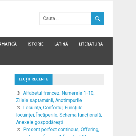
RMATICĂ
ISTORIE
LATINĂ
LITERATURĂ
LECŢII RECENTE
Alfabetul francez, Numerele 1-10,
Zilele săptămânii, Anotimpurile
Locuinţa, Confortul, Funcţiile
locuinţei, Încăperile, Schema funcţională,
Anexele gospodăreşti
Present perfect continous, Offering,