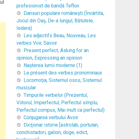
ul
profesionist de bandă Teflon
Dansuri populare româneşti (Învârtita,
Jocul din Oaş, De-a lungul, Bătutele,
Iedera)
Les adjectifs Beau, Nouveau, Les
verbes Voir, Savoir
Present perfect, Asking for an
opinion, Expressing an opinion
Naşterea lumii moderne (1)
Le présent des verbes pronominaux
Locomoţia, Sistemul osos, Sistemul
muscular
Timpurile verbelor (Prezentul,
Viitorul, Imperfectul, Perfectul simplu,
Perfectul compus, Mai mult ca perfectul)
Conjugarea verbului Avoir
Dicţionar istorie [astrolab, portulan,
conchistadori, galion, doge, edict,