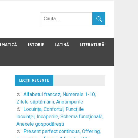
RMATICĂ
ISTORIE
LATINĂ
LITERATURĂ
LECŢII RECENTE
Alfabetul francez, Numerele 1-10,
Zilele săptămânii, Anotimpurile
Locuinţa, Confortul, Funcţiile
locuinţei, Încăperile, Schema funcţională,
Anexele gospodăreşti
Present perfect continous, Offering,