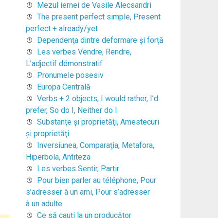
Mezul iernei de Vasile Alecsandri
The present perfect simple, Present
perfect + already/yet
Dependenţa dintre deformare şi forţă
Les verbes Vendre, Rendre,
L’adjectif démonstratif
Pronumele posesiv
Europa Centrală
Verbs + 2 objects, I would rather, I’d
prefer, So do I, Neither do I
Substanţe şi proprietăţi, Amestecuri
şi proprietăţi
Inversiunea, Comparaţia, Metafora,
Hiperbola, Antiteza
Les verbes Sentir, Partir
Pour bien parler au téléphone, Pour
s’adresser à un ami, Pour s’adresser
à un adulte
Ce să cauți la un producător