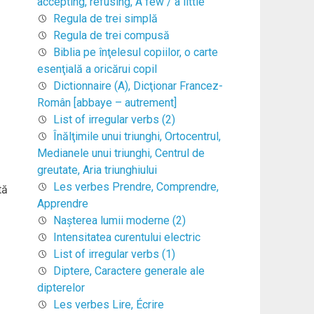
accepting, refusing, A few / a little
Regula de trei simplă
Regula de trei compusă
Biblia pe înţelesul copiilor, o carte
esenţială a oricărui copil
Dictionnaire (A), Dicţionar Francez-
Român [abbaye – autrement]
List of irregular verbs (2)
Înălţimile unui triunghi, Ortocentrul,
Medianele unui triunghi, Centrul de
greutate, Aria triunghiului
Les verbes Prendre, Comprendre,
tă
Apprendre
Naşterea lumii moderne (2)
Intensitatea curentului electric
List of irregular verbs (1)
Diptere, Caractere generale ale
dipterelor
Les verbes Lire, Écrire