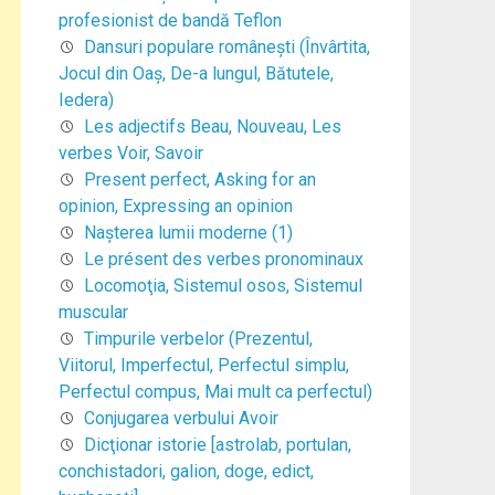
profesionist de bandă Teflon
Dansuri populare româneşti (Învârtita,
Jocul din Oaş, De-a lungul, Bătutele,
Iedera)
Les adjectifs Beau, Nouveau, Les
verbes Voir, Savoir
Present perfect, Asking for an
opinion, Expressing an opinion
Naşterea lumii moderne (1)
Le présent des verbes pronominaux
Locomoţia, Sistemul osos, Sistemul
muscular
Timpurile verbelor (Prezentul,
Viitorul, Imperfectul, Perfectul simplu,
Perfectul compus, Mai mult ca perfectul)
Conjugarea verbului Avoir
Dicţionar istorie [astrolab, portulan,
conchistadori, galion, doge, edict,