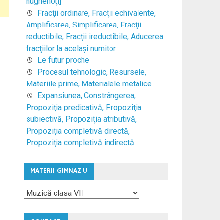
hughenoţi]
Fracţii ordinare, Fracţii echivalente,
Amplificarea, Simplificarea, Fracţii
reductibile, Fracţii ireductibile, Aducerea
fracţiilor la acelaşi numitor
Le futur proche
Procesul tehnologic, Resursele,
Materiile prime, Materialele metalice
Expansiunea, Constrângerea,
Propoziţia predicativă, Propoziţia
subiectivă, Propoziţia atributivă,
Propoziţia completivă directă,
Propoziţia completivă indirectă
MATERII GIMNAZIU
Materii
Gimnaziu