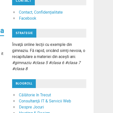
CONTACT
Contact, Confidenţialitate
Facebook
 a
STRATEGIE
Învaţă online lecţii cu exemple din
gimnaziu. Fă rapid, oricând simţi nevoia, o
it
recapitulare a materiei din aceşti ani.
#gimnaziu #clasa 5 #clasa 6 #clasa 7
#clasa 8
BLOGROLL
Călătorie în Trecut
Consultanţă IT & Servicii Web
Despre Jocuri