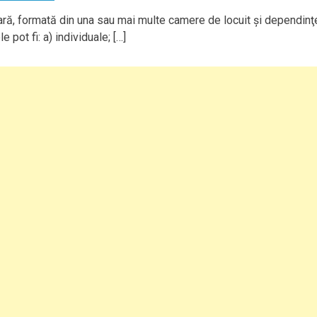
tară, formată din una sau mai multe camere de locuit şi dependinţ
e pot fi: a) individuale; […]