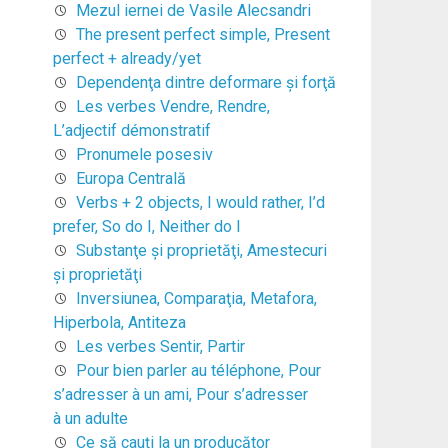
Mezul iernei de Vasile Alecsandri
The present perfect simple, Present
perfect + already/yet
Dependenţa dintre deformare şi forţă
Les verbes Vendre, Rendre,
L’adjectif démonstratif
Pronumele posesiv
Europa Centrală
Verbs + 2 objects, I would rather, I’d
prefer, So do I, Neither do I
Substanţe şi proprietăţi, Amestecuri
şi proprietăţi
Inversiunea, Comparaţia, Metafora,
Hiperbola, Antiteza
Les verbes Sentir, Partir
Pour bien parler au téléphone, Pour
s’adresser à un ami, Pour s’adresser
à un adulte
Ce să cauți la un producător