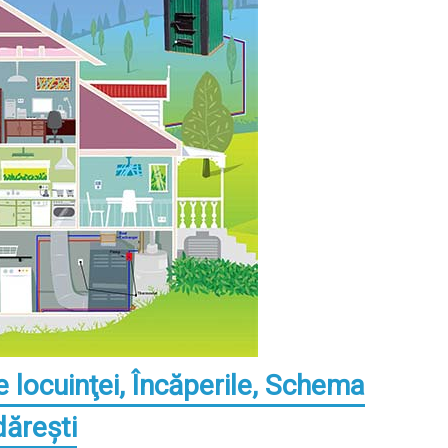
e locuinţei, Încăperile, Schema
dăreşti