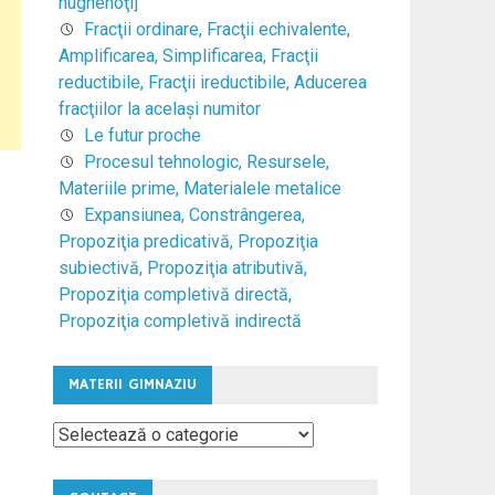
hughenoţi]
Fracţii ordinare, Fracţii echivalente,
Amplificarea, Simplificarea, Fracţii
reductibile, Fracţii ireductibile, Aducerea
fracţiilor la acelaşi numitor
Le futur proche
Procesul tehnologic, Resursele,
Materiile prime, Materialele metalice
Expansiunea, Constrângerea,
Propoziţia predicativă, Propoziţia
subiectivă, Propoziţia atributivă,
Propoziţia completivă directă,
Propoziţia completivă indirectă
MATERII GIMNAZIU
Materii
Gimnaziu