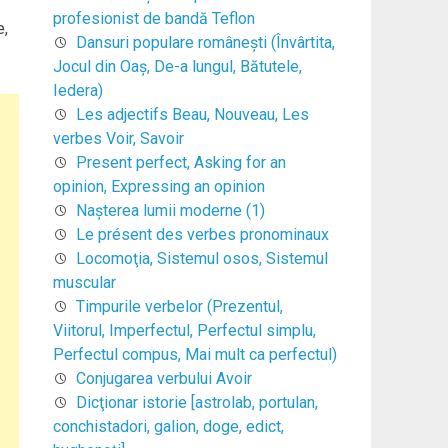
profesionist de bandă Teflon
e,
Dansuri populare româneşti (Învârtita,
Jocul din Oaş, De-a lungul, Bătutele,
Iedera)
Les adjectifs Beau, Nouveau, Les
verbes Voir, Savoir
Present perfect, Asking for an
opinion, Expressing an opinion
Naşterea lumii moderne (1)
Le présent des verbes pronominaux
Locomoţia, Sistemul osos, Sistemul
muscular
Timpurile verbelor (Prezentul,
Viitorul, Imperfectul, Perfectul simplu,
Perfectul compus, Mai mult ca perfectul)
Conjugarea verbului Avoir
Dicţionar istorie [astrolab, portulan,
conchistadori, galion, doge, edict,