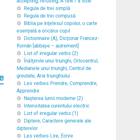
accepting, refusing, A few / a little
Regula de trei simplă
Regula de trei compusă
Biblia pe înţelesul copiilor, o carte
esenţială a oricărui copil
Dictionnaire (A), Dicţionar Francez-
Român [abbaye – autrement]
List of irregular verbs (2)
Înălţimile unui triunghi, Ortocentrul,
Medianele unui triunghi, Centrul de
e
greutate, Aria triunghiului
Les verbes Prendre, Comprendre,
Apprendre
Naşterea lumii moderne (2)
Intensitatea curentului electric
List of irregular verbs (1)
Diptere, Caractere generale ale
dipterelor
Les verbes Lire, Écrire