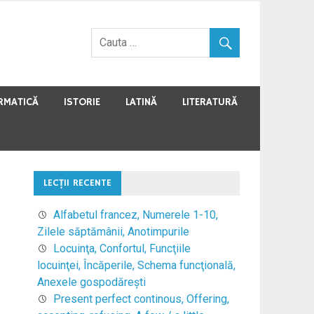
RMATICĂ
ISTORIE
LATINĂ
LITERATURĂ
LECŢII RECENTE
Alfabetul francez, Numerele 1-10,
Zilele săptămânii, Anotimpurile
Locuinţa, Confortul, Funcţiile
locuinţei, Încăperile, Schema funcţională,
Anexele gospodăreşti
Present perfect continous, Offering,