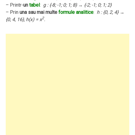
– Printr-
un
tabel
:
g : {-8; -1; 0; 1; 8} → {-2; -1; 0; 1; 2}
– Prin
una sau mai multe
formule analitice
:
h : {0, 2, 4} →
2
{0, 4, 16}, h(x) = x
.