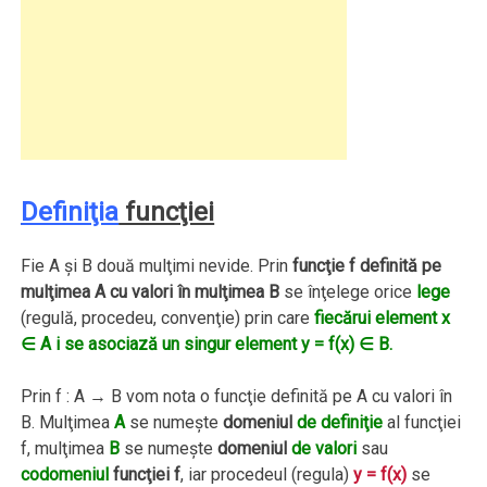
Definiţia
funcţiei
Fie A şi B două mulţimi nevide. Prin
funcţie f definită pe
mulţimea A cu valori în mulţimea B
se înţelege orice
lege
(regulă, procedeu, convenţie) prin care
fiecărui element x
∈ A i se asociază un singur element y = f(x) ∈ B.
Prin f : A → B vom nota o funcţie definită pe A cu valori în
B. Mulţimea
A
se numeşte
domeniul
de definiţie
al funcţiei
f, mulţimea
B
se numeşte
domeniul
de valori
sau
codomeniul
funcţiei f
, iar procedeul (regula)
y = f(x)
se