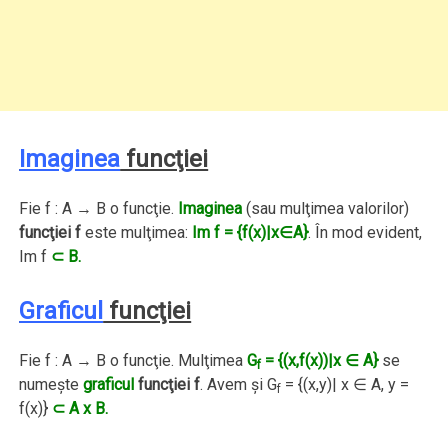
Imaginea
funcţiei
Fie f : A → B o funcţie.
Imaginea
(sau mulţimea valorilor)
funcţiei f
este mulţimea:
Im f = {f(x)|x∈A}
. În mod evident,
Im f
⊂ B.
Graficul
funcţiei
Fie f : A → B o funcţie. Mulţimea
G
= {(x,f(x))|x ∈ A}
se
f
numeşte
graficul
funcţiei f
. Avem şi G
= {(x,y)| x ∈ A, y =
f
f(x)}
⊂ A x B.