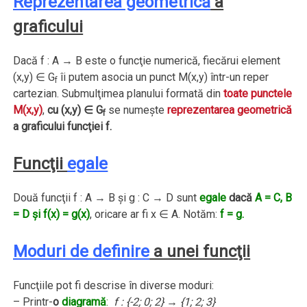
Reprezentarea geometrică
a
graficului
Dacă f : A → B este o funcţie numerică, fiecărui element
(x,y) ∈ G
îi putem asocia un punct M(x,y) într-un reper
f
cartezian. Submulţimea planului formată din
toate punctele
M(x,y)
,
cu (x,y) ∈ G
se numeşte
reprezentarea geometrică
f
a graficului funcţiei f.
Funcţii
egale
Două funcţii f : A → B şi g : C → D sunt
egale
dacă
A = C, B
= D şi f(x) = g(x)
, oricare ar fi x ∈ A. Notăm:
f = g.
Moduri de definire
a unei funcţii
Funcţiile pot fi descrise în diverse moduri:
– Printr-
o
diagramă
:
f : {-2; 0; 2} → {1; 2; 3}