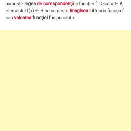
numeşte
legea
de corespondenţă
a funcţiei f. Dacă x ∈ A,
elementul f(x) ∈ B se numeşte
imaginea
lui x
prin funcţia f
sau
valoarea
funcţiei f
în punctul x.