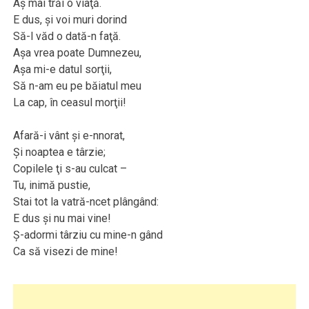
Aş mai trăi o viaţă.
E dus, şi voi muri dorind
Să-l văd o dată-n faţă.
Aşa vrea poate Dumnezeu,
Aşa mi-e datul sorţii,
Să n-am eu pe băiatul meu
La cap, în ceasul morţii!
Afară-i vânt şi e-nnorat,
Şi noaptea e târzie;
Copilele ţi s-au culcat –
Tu, inimă pustie,
Stai tot la vatră-ncet plângând:
E dus şi nu mai vine!
Ş-adormi târziu cu mine-n gând
Ca să visezi de mine!