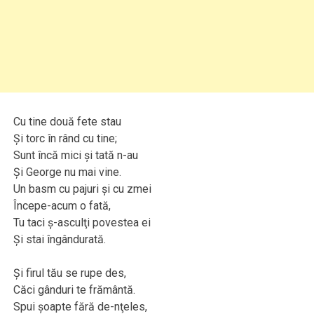
Cu tine două fete stau
Şi torc în rând cu tine;
Sunt încă mici şi tată n-au
Şi George nu mai vine.
Un basm cu pajuri şi cu zmei
Începe-acum o fată,
Tu taci ş-asculţi povestea ei
Şi stai îngândurată.
Şi firul tău se rupe des,
Căci gânduri te frământă.
Spui şoapte fără de-nţeles,