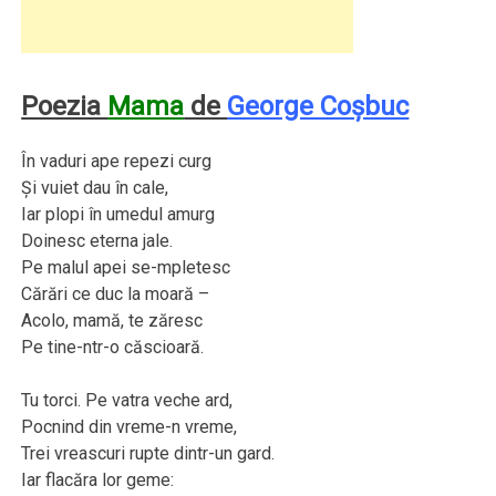
Poezia
Mama
de
George Coşbuc
În vaduri ape repezi curg
Şi vuiet dau în cale,
Iar plopi în umedul amurg
Doinesc eterna jale.
Pe malul apei se-mpletesc
Cărări ce duc la moară –
Acolo, mamă, te zăresc
Pe tine-ntr-o căscioară.
Tu torci. Pe vatra veche ard,
Pocnind din vreme-n vreme,
Trei vreascuri rupte dintr-un gard.
Iar flacăra lor geme: