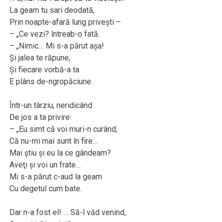
La geam tu sari deodată,
Prin noapte-afară lung priveşti –
– „Ce vezi? întreab-o fată.
– „Nimic… Mi s-a părut aşa!
Şi jalea te răpune,
Şi fiecare vorbă-a ta
E plâns de-ngropăciune.
Într-un târziu, neridicând
De jos a ta privire:
– „Eu simt că voi muri-n curând,
Că nu-mi mai sunt în fire…
Mai ştiu şi eu la ce gândeam?
Aveţi şi voi un frate…
Mi s-a părut c-aud la geam
Cu degetul cum bate.
Dar n-a fost el! … Să-l văd venind,