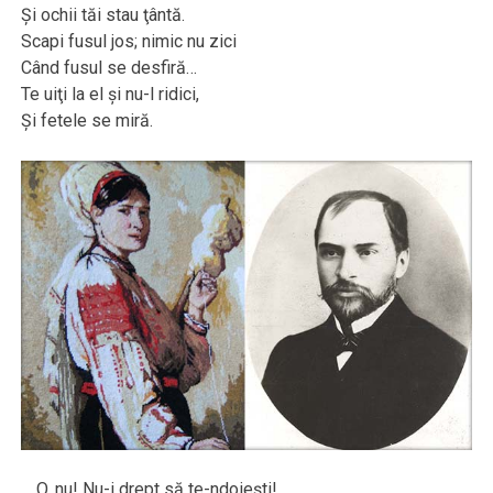
Şi ochii tăi stau ţântă.
Scapi fusul jos; nimic nu zici
Când fusul se desfiră…
Te uiţi la el şi nu-l ridici,
Şi fetele se miră.
… O, nu! Nu-i drept să te-ndoieşti!