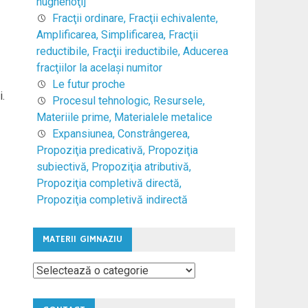
hughenoţi]
Fracţii ordinare, Fracţii echivalente,
Amplificarea, Simplificarea, Fracţii
reductibile, Fracţii ireductibile, Aducerea
fracţiilor la acelaşi numitor
Le futur proche
i.
Procesul tehnologic, Resursele,
Materiile prime, Materialele metalice
Expansiunea, Constrângerea,
Propoziţia predicativă, Propoziţia
subiectivă, Propoziţia atributivă,
Propoziţia completivă directă,
Propoziţia completivă indirectă
MATERII GIMNAZIU
Materii
Gimnaziu