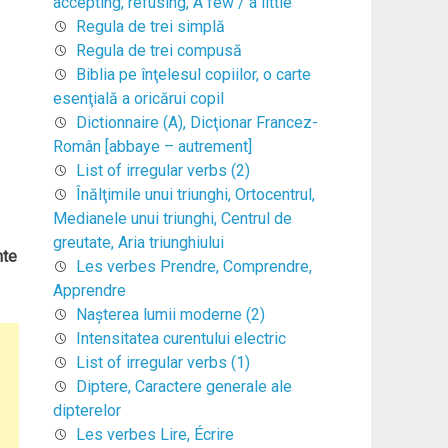
accepting, refusing, A few / a little
Regula de trei simplă
Regula de trei compusă
Biblia pe înţelesul copiilor, o carte
esenţială a oricărui copil
Dictionnaire (A), Dicţionar Francez-
Român [abbaye – autrement]
List of irregular verbs (2)
Înălţimile unui triunghi, Ortocentrul,
Medianele unui triunghi, Centrul de
greutate, Aria triunghiului
nte
Les verbes Prendre, Comprendre,
Apprendre
Naşterea lumii moderne (2)
Intensitatea curentului electric
List of irregular verbs (1)
Diptere, Caractere generale ale
dipterelor
Les verbes Lire, Écrire