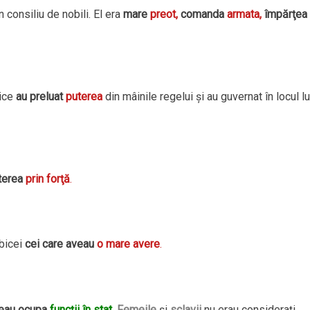
consiliu de nobili. El era
mare
preot,
comanda
armata,
împărţea
lice
au preluat
puterea
din mâinile regelui şi au guvernat în locul lu
terea
prin forţă
.
bicei
cei care aveau
o mare avere
.
eau ocupa
funcţii în stat
.
Femeile
şi
sclavii
nu erau consideraţi