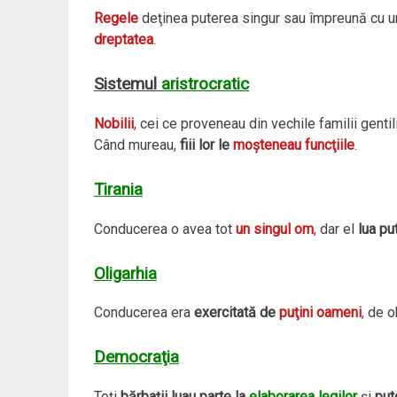
Regele
deţinea puterea singur sau împreună cu un 
dreptatea
.
Sistemul
aristrocratic
Nobilii
,
cei ce proveneau din vechile familii genti
Când mureau,
fiii lor le
moşteneau funcţiile
.
Tirania
Conducerea o avea tot
un singul om
,
dar el
lua pu
Oligarhia
Conducerea era
exercitată de
puţini oameni
,
de o
Democraţia
Toţi
bărbaţii luau parte la
elaborarea legilor
şi
put