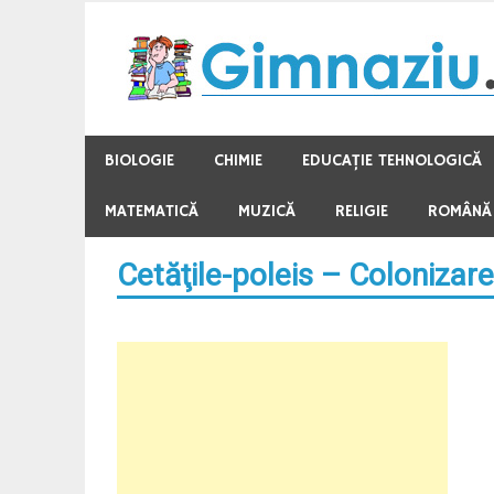
Skip
to
content
BIOLOGIE
CHIMIE
EDUCAŢIE TEHNOLOGICĂ
MATEMATICĂ
MUZICĂ
RELIGIE
ROMÂNĂ
Cetăţile-poleis – Coloniza