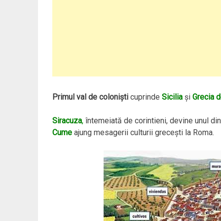
Primul val de colonişti
cuprinde
Sicilia
şi
Grecia d
Siracuza
,
întemeiată de corintieni, devine unul din
Cume
ajung mesagerii culturii greceşti la Roma.