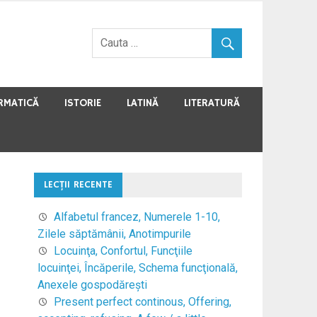
RMATICĂ
ISTORIE
LATINĂ
LITERATURĂ
LECŢII RECENTE
Alfabetul francez, Numerele 1-10,
Zilele săptămânii, Anotimpurile
Locuinţa, Confortul, Funcţiile
locuinţei, Încăperile, Schema funcţională,
Anexele gospodăreşti
Present perfect continous, Offering,