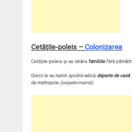
Cetăţile-poleis –
Colonizarea
Cetăţile-poleis şi-au strâns
familiile
fără pământ
Grecii le-au numit
apoikia
adică
departe de casă
de metropole
(oraşele-mamă).