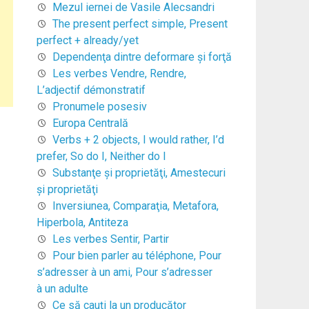
Mezul iernei de Vasile Alecsandri
The present perfect simple, Present
perfect + already/yet
Dependenţa dintre deformare şi forţă
Les verbes Vendre, Rendre,
L’adjectif démonstratif
Pronumele posesiv
Europa Centrală
Verbs + 2 objects, I would rather, I’d
prefer, So do I, Neither do I
Substanţe şi proprietăţi, Amestecuri
şi proprietăţi
Inversiunea, Comparaţia, Metafora,
Hiperbola, Antiteza
Les verbes Sentir, Partir
Pour bien parler au téléphone, Pour
s’adresser à un ami, Pour s’adresser
à un adulte
Ce să cauți la un producător