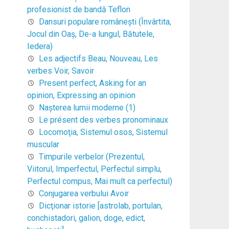
profesionist de bandă Teflon
Dansuri populare româneşti (Învârtita,
Jocul din Oaş, De-a lungul, Bătutele,
Iedera)
Les adjectifs Beau, Nouveau, Les
verbes Voir, Savoir
Present perfect, Asking for an
opinion, Expressing an opinion
Naşterea lumii moderne (1)
Le présent des verbes pronominaux
Locomoţia, Sistemul osos, Sistemul
muscular
Timpurile verbelor (Prezentul,
Viitorul, Imperfectul, Perfectul simplu,
Perfectul compus, Mai mult ca perfectul)
Conjugarea verbului Avoir
Dicţionar istorie [astrolab, portulan,
conchistadori, galion, doge, edict,