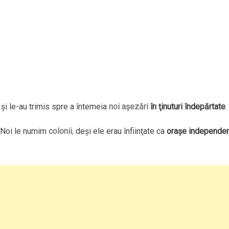
şi le-au trimis spre a întemeia
noi aşezări
în ţinuturi îndepărtate
.
. Noi le numim
colonii
,
deşi ele erau înfiinţate ca
oraşe independe