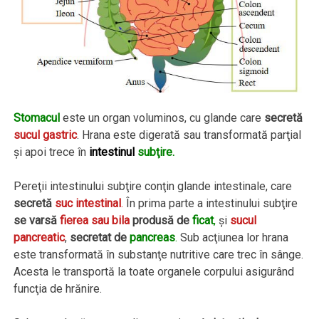
Stomacul
este un organ voluminos, cu glande care
secretă
sucul gastric
. Hrana este digerată sau transformată parţial
şi apoi trece în
intestinul
subţire.
Pereţii intestinului subţire conţin glande intestinale, care
secretă
suc intestinal
.
În prima parte a intestinului subţire
se varsă
fierea sau bila
produsă de
ficat
,
şi
sucul
pancreatic
,
secretat de
pancreas
.
Sub acţiunea lor hrana
este transformată în substanţe nutritive care trec în sânge.
Acesta le transportă la toate organele corpului asigurând
funcţia de hrănire.