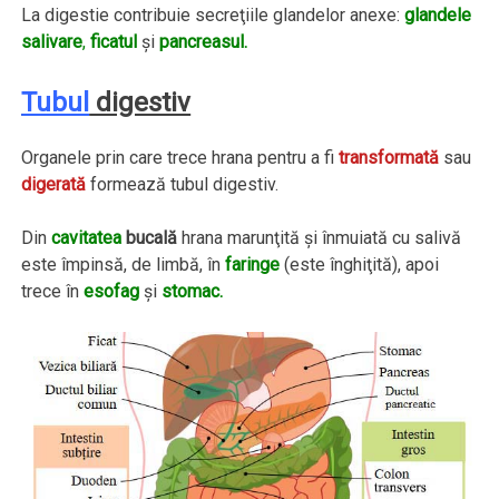
La digestie contribuie secreţiile glandelor anexe:
glandele
salivare
,
ficatul
şi
pancreasul.
Tubul
digestiv
Organele prin care trece hrana pentru a fi
transformată
sau
digerată
formează tubul digestiv.
Din
cavitatea
bucală
hrana marunţită şi înmuiată cu salivă
este împinsă, de limbă, în
faringe
(este înghiţită), apoi
trece în
esofag
şi
stomac.