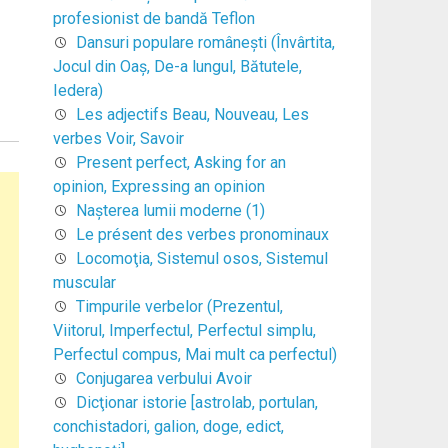
profesionist de bandă Teflon
Dansuri populare româneşti (Învârtita,
Jocul din Oaş, De-a lungul, Bătutele,
Iedera)
Les adjectifs Beau, Nouveau, Les
verbes Voir, Savoir
Present perfect, Asking for an
opinion, Expressing an opinion
Naşterea lumii moderne (1)
Le présent des verbes pronominaux
Locomoţia, Sistemul osos, Sistemul
muscular
Timpurile verbelor (Prezentul,
Viitorul, Imperfectul, Perfectul simplu,
Perfectul compus, Mai mult ca perfectul)
Conjugarea verbului Avoir
Dicţionar istorie [astrolab, portulan,
conchistadori, galion, doge, edict,