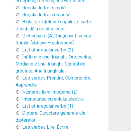
accepting, refusing, A few / a little
Regula de trei simplă
Regula de trei compusă
Biblia pe înţelesul copiilor, o carte
esenţială a oricărui copil
Dictionnaire (A), Dicţionar Francez-
Român [abbaye – autrement]
List of irregular verbs (2)
Înălţimile unui triunghi, Ortocentrul,
Medianele unui triunghi, Centrul de
greutate, Aria triunghiului
Les verbes Prendre, Comprendre,
Apprendre
Naşterea lumii moderne (2)
Intensitatea curentului electric
List of irregular verbs (1)
Diptere, Caractere generale ale
dipterelor
Les verbes Lire, Écrire