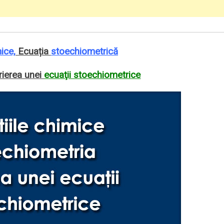
ice,
Ecuația
stoechiometrică
ierea unei
ecuaţii stoechiometrice