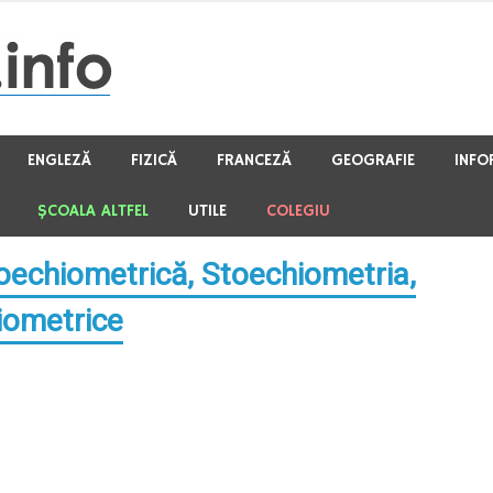
ENGLEZĂ
FIZICĂ
FRANCEZĂ
GEOGRAFIE
INFO
ŞCOALA ALTFEL
UTILE
COLEGIU
toechiometrică, Stoechiometria,
hiometrice