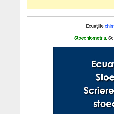
Ecuaţiile
chim
Stoechiometria,
Scr