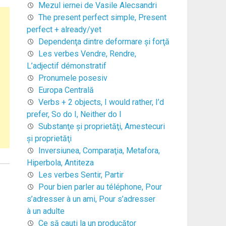
Mezul iernei de Vasile Alecsandri
The present perfect simple, Present
perfect + already/yet
Dependenţa dintre deformare şi forţă
Les verbes Vendre, Rendre,
L’adjectif démonstratif
Pronumele posesiv
Europa Centrală
Verbs + 2 objects, I would rather, I’d
prefer, So do I, Neither do I
Substanţe şi proprietăţi, Amestecuri
şi proprietăţi
Inversiunea, Comparaţia, Metafora,
Hiperbola, Antiteza
Les verbes Sentir, Partir
Pour bien parler au téléphone, Pour
s’adresser à un ami, Pour s’adresser
à un adulte
Ce să cauți la un producător