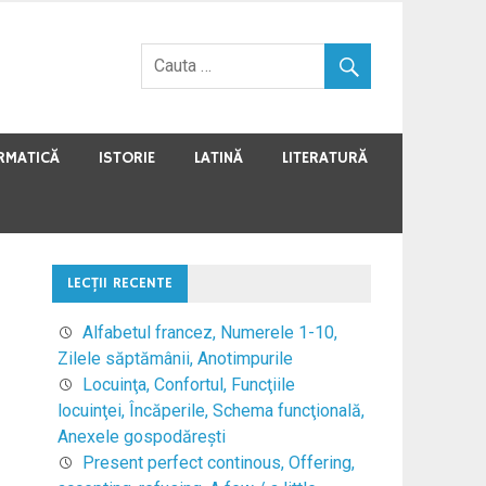
RMATICĂ
ISTORIE
LATINĂ
LITERATURĂ
LECŢII RECENTE
Alfabetul francez, Numerele 1-10,
Zilele săptămânii, Anotimpurile
Locuinţa, Confortul, Funcţiile
locuinţei, Încăperile, Schema funcţională,
Anexele gospodăreşti
Present perfect continous, Offering,