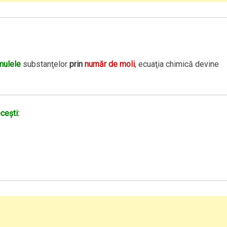
mulele
substanţelor
prin
număr de moli
,
ecuaţia chimică devine
ceşti: