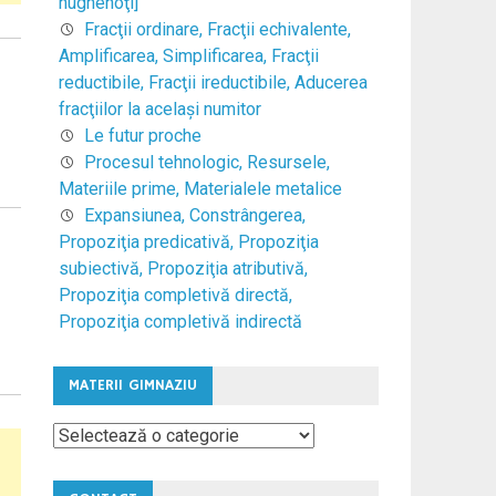
hughenoţi]
Fracţii ordinare, Fracţii echivalente,
Amplificarea, Simplificarea, Fracţii
reductibile, Fracţii ireductibile, Aducerea
fracţiilor la acelaşi numitor
Le futur proche
Procesul tehnologic, Resursele,
Materiile prime, Materialele metalice
Expansiunea, Constrângerea,
Propoziţia predicativă, Propoziţia
subiectivă, Propoziţia atributivă,
Propoziţia completivă directă,
Propoziţia completivă indirectă
MATERII GIMNAZIU
Materii
Gimnaziu