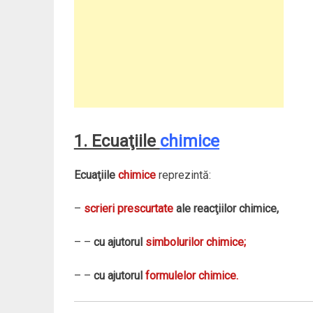
1. Ecuaţiile
chimice
Ecuaţiile
chimice
reprezintă:
–
scrieri prescurtate
ale reacţiilor chimice,
– –
cu ajutorul
simbolurilor chimice;
– –
cu ajutorul
formulelor chimice.