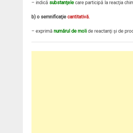
– indică
substanţele
care participă la reacţia chi
b)
o semnificaţie
cantitativă.
– exprimă
numărul de moli
de reactanţi şi de prod