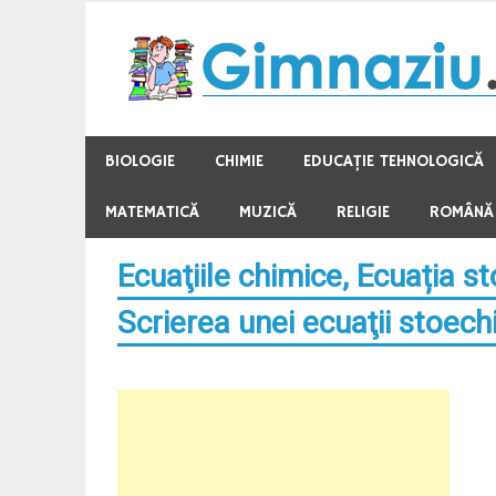
Skip
to
content
BIOLOGIE
CHIMIE
EDUCAŢIE TEHNOLOGICĂ
MATEMATICĂ
MUZICĂ
RELIGIE
ROMÂNĂ
Ecuaţiile chimice, Ecuația s
Scrierea unei ecuaţii stoec