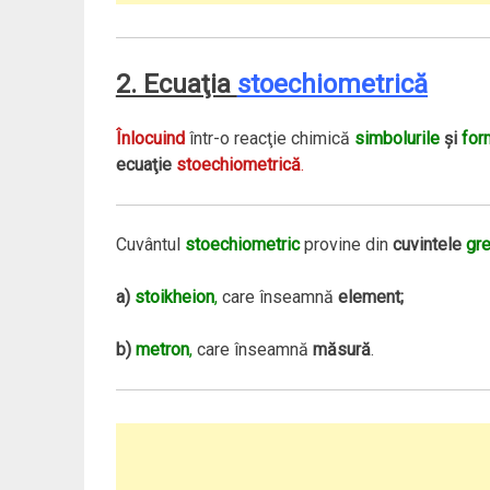
2. Ecuaţia
stoechiometrică
Înlocuind
într-o reacţie chimică
simbolurile
şi
for
ecuaţie
stoechiometrică
.
Cuvântul
stoechiometric
provine din
cuvintele
gre
a)
stoikheion
,
care înseamnă
element;
b)
metron
,
care înseamnă
măsură
.