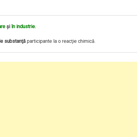
are
şi
în industrie.
e substanţă
participante la o reacţie chimică.