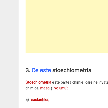
3.
Ce este
stoechiometria
Stoechiometria
este partea chimiei care ne înva
chimice,
masa
şi
volumul:
a)
reactanţilor;