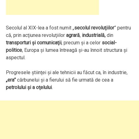
Secolul al XIX-lea a fost numit „
secolul revoluţiilor
” pentru
că, prin acţiunea revoluţiilor
agrară
,
industrială,
din
transporturi şi comunicaţii
, precum şi a celor
social-
politice
, Europa şi lumea întreagă şi-au înnoit structura şi
aspectul.
Progresele ştiinţei şi ale tehnicii au făcut ca, în industrie,
„era”
cărbunelui şi a fierului să fie urmată de cea a
petrolului şi a oţelului
.