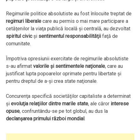
Regimurile politice absolutiste au fost înlocuite treptat de
regimuri liberale
care au permis o mai mare participare a
cetăţenilor la viaţa publică locală şi centrală, au dezvoltat
spiritul civic
şi
sentimentul responsabilităţii
faţă de
comunitate.
Împotriva opresiunii exercitate de regimurile absolutiste
s-au afirmat
valorile şi sentimentele naţionale
, care au
justificat lupta popoarelor oprimate pentru libertate şi
pentru dreptul de a-şi crea state naţionale.
Concurenţa specifică societăţilor capitaliste a determinat
şi
evoluţia relaţiilor dintre marile state
, ale căror
interese
opuse
, confruntându-se pe tot globul, au dus la
declanşarea primului război mondial
.