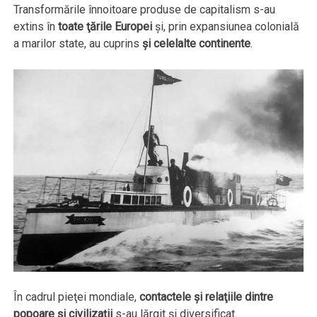
Transformările înnoitoare produse de capitalism s-au
extins în
toate ţările Europei
şi, prin expansiunea colonială
a marilor state, au cuprins
şi celelalte continente
.
În cadrul pieţei mondiale,
contactele şi relaţiile dintre
popoare şi civilizaţii
s-au lărgit şi diversificat.