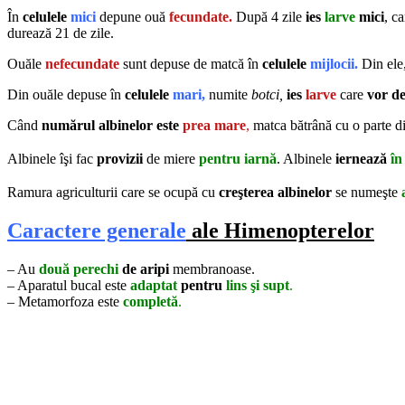
În
celulele
mici
depune ouă
fecundate.
După 4 zile
ies
larve
mici
, c
durează 21 de zile.
Ouăle
nefecundate
sunt depuse de matcă în
celulele
mijlocii.
Din ele
Din ouăle depuse în
celulele
mari,
numite
botci,
ies
larve
care
vor d
Când
numărul albinelor este
prea mare
,
matca bătrână cu o parte d
Albinele îşi fac
provizii
de miere
pentru iarnă
.
Albinele
iernează
în
Ramura agriculturii care se ocupă cu
creşterea albinelor
se numeşte
Caractere generale
ale Himenopterelor
– Au
două perechi
de aripi
membranoase.
– Aparatul bucal este
adaptat
pentru
lins şi supt
.
– Metamorfoza este
completă
.