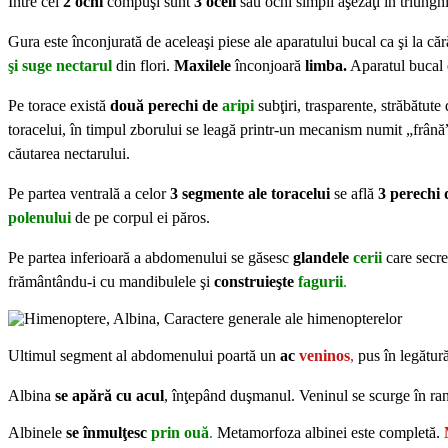
Între cei
2 ochi
compuşi sunt
3 oceli
sau ochi simpli aşezaţi în triungh
Gura este înconjurată de aceleaşi piese ale aparatului bucal ca şi la c
şi suge nectarul
din flori.
Maxilele
înconjoară
limba.
Aparatul bucal e
Pe torace există
două perechi de
aripi
subţiri, trasparente, străbătut
toracelui, în timpul zborului se leagă printr-un mecanism numit „frână”
căutarea nectarului.
Pe partea ventrală a celor
3 segmente ale toracelui
se află
3 perechi 
polenului
de pe corpul ei păros.
Pe partea inferioară a abdomenului se găsesc
glandele
cerii
care secre
frământându-i cu mandibulele şi
construieşte
fagurii
.
Ultimul segment al abdomenului poartă un
ac
veninos
,
pus în legătur
Albina
se apără cu acul
, înţepând duşmanul. Veninul se scurge în r
Albinele
se înmulţesc
prin ouă
.
Metamorfoza albinei este completă.