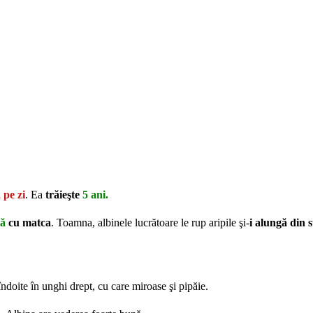
 pe zi
. Ea
trăieşte
5 ani.
ză
cu matca
. Toamna, albinele lucrătoare le rup aripile şi-
i alungă din 
îndoite în unghi drept, cu care miroase şi pipăie.