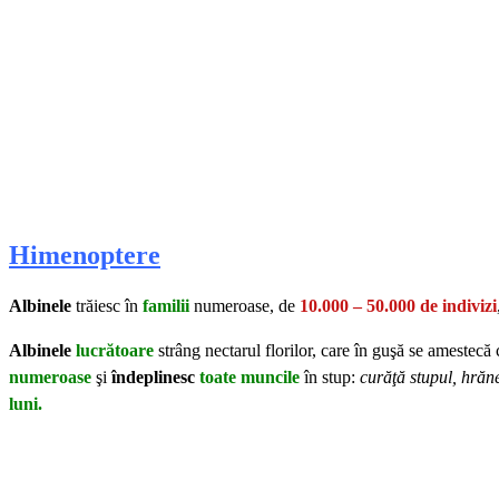
Himenoptere
Albinele
trăiesc în
familii
numeroase, de
10.000 – 50.000 de indivizi
Albinele
lucrătoare
strâng nectarul florilor, care în guşă se amestecă
numeroase
şi
îndeplinesc
toate muncile
în stup:
curăţă stupul, hrăne
luni.