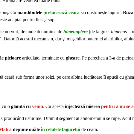
i. Albina are vederea foarte bună.
ărăbuş. Cu
mandibulele
prelucrează ceara
şi construieşte fagurii.
Buza 
ste adaptat pentru lins şi supt.
e de nervuri, de unde denumirea de
himenoptere
(de la grec.
himenos
= m
. Datorită acestui mecanism, dar şi muşchilor puternici ai aripilor, albi
de picioare
articulate, terminate cu
gheare.
Pe perechea a 3-a de picioa
tă ceară sub forma unor solzi, pe care albina lucrătoare îi apucă cu ghear
ă cu o
glandă cu
venin
.
Cu acesta
injectează mierea
pentru a nu se a
ană producând usturime. Ultimul segment al abdomenului se rupe. Acul 
Matca
depune ouăle
în celulele fagurelui
de ceară.