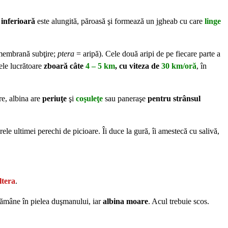
inferioară
este alungită, păroasă şi formează un jgheab cu care
linge
embrană subţire;
ptera
= aripă). Cele două aripi de pe fiecare parte a
nele lucrătoare
zboară câte
4 – 5 km
, cu viteza de
30 km/oră
, în
re, albina are
periuţe
şi
coşuleţe
sau paneraşe
pentru strânsul
ele ultimei perechi de picioare. Îi duce la gură, îi amestecă cu salivă,
ltera
.
rămâne în pielea duşmanului, iar
albina moare
. Acul trebuie scos.