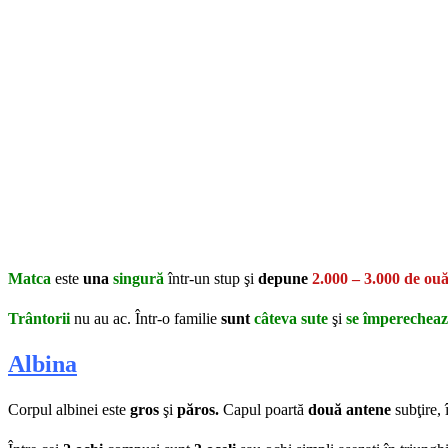
Matca
este
una
singură
într-un stup şi
depune
2.000 – 3.000 de ouă
Trântorii
nu au ac. Într-o familie
sunt
câteva sute
şi
se împerechea
Albina
Corpul albinei este
gros
şi
păros.
Capul poartă
două antene
subţire, 