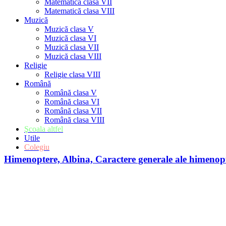
Matematică clasa VII
Matematică clasa VIII
Muzică
Muzică clasa V
Muzică clasa VI
Muzică clasa VII
Muzică clasa VIII
Religie
Religie clasa VIII
Română
Română clasa V
Română clasa VI
Română clasa VII
Română clasa VIII
Şcoala altfel
Utile
Colegiu
Himenoptere, Albina, Caractere generale ale himenop