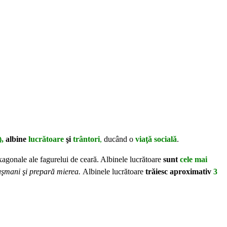
),
albine
lucrătoare
şi
trântori
,
ducând o
viaţă socială
.
exagonale ale fagurelui de ceară. Albinele lucrătoare
sunt
cele mai
duşmani şi prepară mierea.
Albinele lucrătoare
trăiesc aproximativ
3