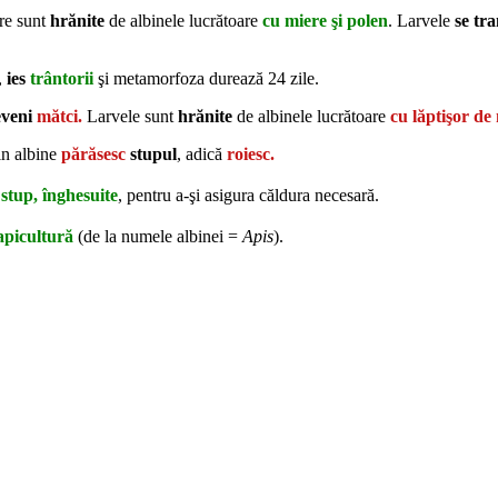
are sunt
hrănite
de albinele lucrătoare
cu miere şi polen
. Larvele
se tr
,
ies
trântorii
şi metamorfoza durează 24 zile.
eveni
mătci.
Larvele sunt
hrănite
de albinele lucrătoare
cu lăptişor de
in albine
părăsesc
stupul
, adică
roiesc.
 stup, înghesuite
, pentru a-şi asigura căldura necesară.
apicultură
(de la numele albinei =
Apis
).