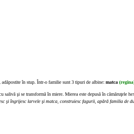
, adăpostite în stup. Într-o familie sunt 3 tipuri de albine:
matca
(regina
 cu salivă şi se transformă în miere. Mierea este depusă în cămăruţele h
sc şi îngrijesc larvele şi matca, construiesc fagurii, apără familia de 