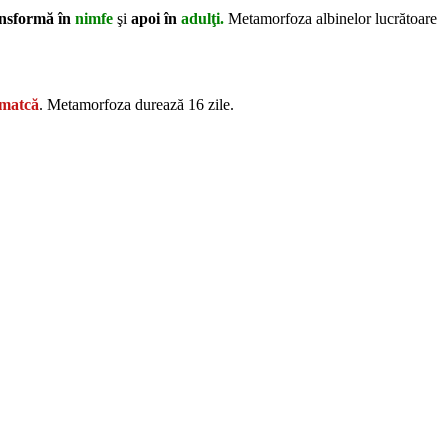
ansformă în
nimfe
şi
apoi în
adulţi.
Metamorfoza albinelor lucrătoare
 matcă
. Metamorfoza durează 16 zile.