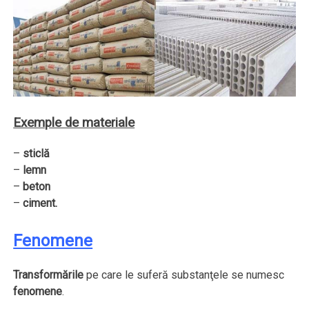
Exemple de materiale
–
sticlă
–
lemn
–
beton
–
ciment.
Fenomene
Transformările
pe care le suferă substanţele se numesc
fenomene
.