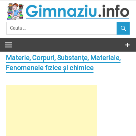
Skip
to
content
Materie, Corpuri, Substanţe, Materiale,
Fenomenele fizice şi chimice