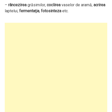
–
râncezirea
grăsimilor,
coclirea
vaselor de aramă,
acrirea
laptelui,
fermentaţia
,
fotosinteza
etc.