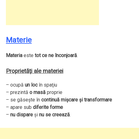
Materie
Materia
este
tot ce ne înconjoară
.
Proprietăţi ale materiei
– ocupă
un loc
în spaţiu
– prezintă
o masă
proprie
– se găseşte în
continuă mişcare şi transformare
– apare sub
diferite forme
–
nu dispare
şi
nu se creează
.