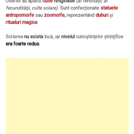
Ulterior au apărut
culte
religioase
(al fertilităţii, al
fecundităţii, culte solare).
Sunt confecţionate
statuete
antropomorfe
sau
zoomorfe,
reprezentând
duhuri
şi
ritualuri magice
.
Scrierea
nu exista
încă, iar
nivelul
cunoştinţelor ştiinţifice
era foarte redus
.