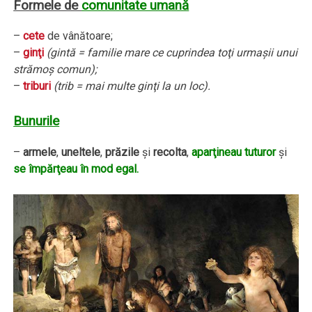
Formele de
comunitate umană
–
cete
de vânătoare;
–
ginţi
(gintă = familie mare ce cuprindea toţi urmaşii unui
strămoş comun);
–
triburi
(trib = mai multe ginţi la un loc).
Bunurile
–
armele
,
uneltele
,
prăzile
şi
recolta
,
aparţineau tuturor
şi
se împărţeau în mod egal.