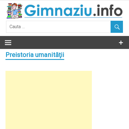
Skip
to
content
Preistoria umanităţii