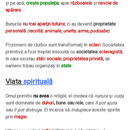
şi pe apă,
creşte populaţia
,
apar
războaiele
şi
nevoia de
apărare.
Bunurile
nu mai aparţin tuturor,
ci au devenit
proprietate
personală
(
recoltă, animale, unelte, arme, podoabe
).
Prizonierii de război sunt transformaţi în
sclavi
.
Societatea
primitivă a fost treptat înlocuită cu
societatea
sclavagistă
,
în care existau
stări sociale, proprietatea privată,
iar
oamenii trăiau organizaţi în
state
.
Viata
spirituală
Omul primitiv
nu avea
o religie
,
el credea că
natura
şi
viaţa
sunt dominate de
duhuri,
bune sau rele
, care
îl pot ajuta
sau
îl pot distruge.
El încerca să
înduplece
aceste spirite
prin
magie
.