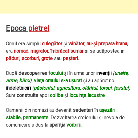
Epoca
pietrei
Omul era simplu
culegător
şi
vânător
,
nu-şi prepara hrana,
era
nomad, migrator,
îmbrăcat sumar
şi se adăpostea în
păduri, scorburi, grote
sau
peşteri.
După
descoperirea
focului
şi în urma unor
invenţii
(
unelte,
arme, bărci
),
viaţa omului s-a uşurat
şi au apărut noi
îndeletniciri
(
păstoritul, agricultura, olăritul, torsul, ţesutul
).
Sunt
construite
apoi
colibe
şi
locuinţe lacustre
.
Oamenii din nomazi au devenit
sedentari
în
aşezări
stabile, permanente.
Dezvoltarea creierului şi nevoia de
comunicare a dus la
apariţia
vorbirii
.