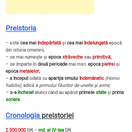
Preistoria
– este
cea mai
îndepărtată
şi
cea mai
îndelungată
epocă
din istoria omenirii;
– se mai numeşte şi
epoca
străveche
sau
primitivă;
– se împarte în
două perioade
mai mici:
epoca
pietrei
şi
epoca
metalelor;
–
a început
odată cu
apariţia omului
îndemânatic
(Homo
habilis),
adică a
primului făuritor de unelte şi arme;
–
s-a
încheiat
atunci când au apărut
primele
state
şi
prima
scriere
.
Cronologia
preistoriei
2.500.000
î.H.
–
mil. al IV-lea
î.H.