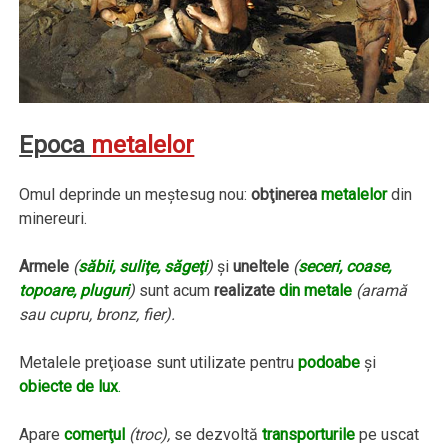
Epoca
metalelor
Omul deprinde un meştesug nou:
obţinerea
metalelor
din
minereuri.
Armele
(
săbii, suliţe, săgeţi
)
şi
uneltele
(
seceri, coase,
topoare, pluguri
)
sunt acum
realizate
din metale
(aramă
sau cupru, bronz, fier).
Metalele preţioase sunt utilizate pentru
podoabe
şi
obiecte de lux
.
Apare
comerţul
(troc),
se dezvoltă
transporturile
pe uscat