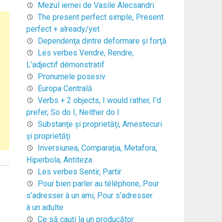
Mezul iernei de Vasile Alecsandri
The present perfect simple, Present
perfect + already/yet
Dependenţa dintre deformare şi forţă
Les verbes Vendre, Rendre,
L’adjectif démonstratif
Pronumele posesiv
Europa Centrală
Verbs + 2 objects, I would rather, I’d
prefer, So do I, Neither do I
Substanţe şi proprietăţi, Amestecuri
şi proprietăţi
Inversiunea, Comparaţia, Metafora,
Hiperbola, Antiteza
Les verbes Sentir, Partir
Pour bien parler au téléphone, Pour
s’adresser à un ami, Pour s’adresser
à un adulte
Ce să cauți la un producător