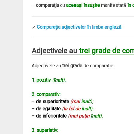
–
comparaţia
cu
aceeaşi însuşire
manifestată
în 
↗
Comparaţia adjectivelor în limba engleză
Adjectivele au
trei grade de co
Adjectivele au
trei grade
de comparație:
1. pozitiv
(
înalt
).
2. comparativ:
–
de superioritate
(
mai
înalt
);
–
de egalitate
(
la fel de
înalt
);
–
de inferioritate
(
mai puţin
înalt
).
3. superlativ: