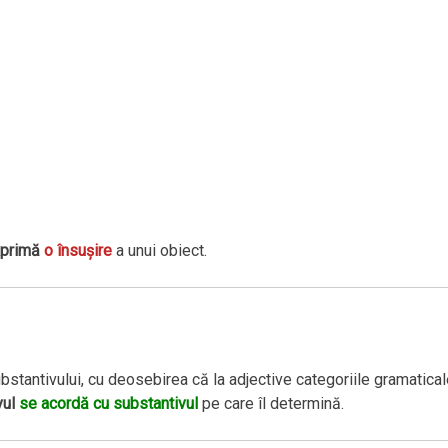
xprimă
o însuşire
a unui obiect.
stantivului, cu deosebirea că la adjective categoriile gramatical
vul
se acordă cu substantivul
pe care îl determină.