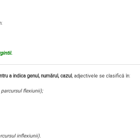
n:
gintii.
tru a indica genul, numărul, cazul
, adjectivele se clasifică în:
parcursul flexiunii);
cursul inflexiunii).