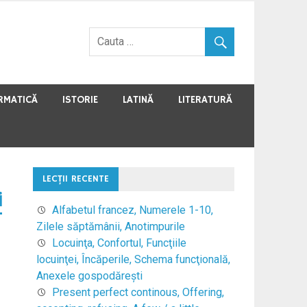
RMATICĂ
ISTORIE
LATINĂ
LITERATURĂ
LECŢII RECENTE
i
Alfabetul francez, Numerele 1-10,
Zilele săptămânii, Anotimpurile
Locuinţa, Confortul, Funcţiile
locuinţei, Încăperile, Schema funcţională,
Anexele gospodăreşti
Present perfect continous, Offering,