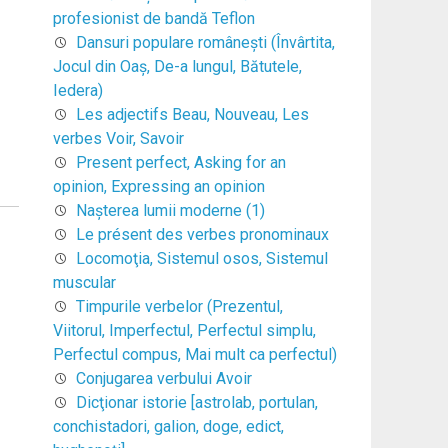
profesionist de bandă Teflon
Dansuri populare româneşti (Învârtita,
Jocul din Oaş, De-a lungul, Bătutele,
Iedera)
Les adjectifs Beau, Nouveau, Les
verbes Voir, Savoir
Present perfect, Asking for an
opinion, Expressing an opinion
Naşterea lumii moderne (1)
Le présent des verbes pronominaux
Locomoţia, Sistemul osos, Sistemul
muscular
Timpurile verbelor (Prezentul,
Viitorul, Imperfectul, Perfectul simplu,
Perfectul compus, Mai mult ca perfectul)
Conjugarea verbului Avoir
Dicţionar istorie [astrolab, portulan,
conchistadori, galion, doge, edict,