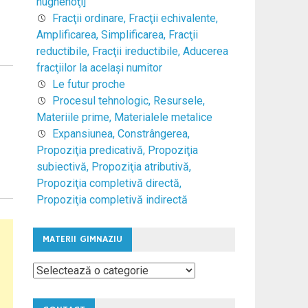
hughenoţi]
Fracţii ordinare, Fracţii echivalente,
Amplificarea, Simplificarea, Fracţii
reductibile, Fracţii ireductibile, Aducerea
fracţiilor la acelaşi numitor
Le futur proche
Procesul tehnologic, Resursele,
Materiile prime, Materialele metalice
Expansiunea, Constrângerea,
Propoziţia predicativă, Propoziţia
subiectivă, Propoziţia atributivă,
Propoziţia completivă directă,
Propoziţia completivă indirectă
MATERII GIMNAZIU
Materii
Gimnaziu