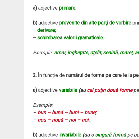
a)
adjective
primare;
b)
adjective
provenite din alte părţi de vorbire
pri
–
derivare;
–
schimbarea valorii gramaticale.
Exemple:
amar, îngheţate, oţelit, senină, măreţ, ar
2.
În funcţie de
numărul de forme pe care le ia pen
a)
adjective
variabile
(au
cel puţin două forme
pe 
Exemple:
–
bun – bună
–
buni
–
bune;
–
nou
–
nouă
–
noi
–
noi.
b)
adjective
invariabile
(au
o singură formă
pe par