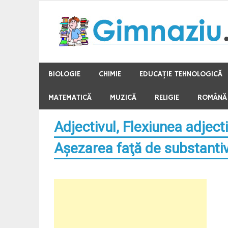
Skip
to
content
BIOLOGIE
CHIMIE
EDUCAŢIE TEHNOLOGICĂ
MATEMATICĂ
MUZICĂ
RELIGIE
ROMÂNĂ
Adjectivul, Flexiunea adjecti
Aşezarea faţă de substantive