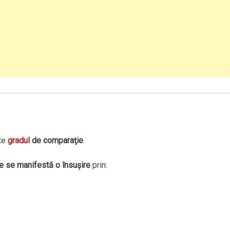
ste
gradul
de comparaţie
.
e se manifestă o însuşire
prin: