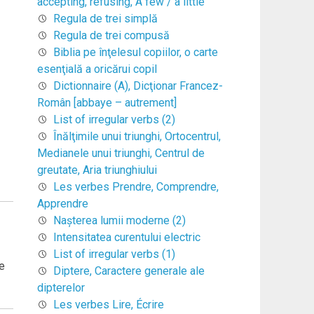
accepting, refusing, A few / a little
Regula de trei simplă
Regula de trei compusă
Biblia pe înţelesul copiilor, o carte
esenţială a oricărui copil
Dictionnaire (A), Dicţionar Francez-
Român [abbaye – autrement]
List of irregular verbs (2)
Înălţimile unui triunghi, Ortocentrul,
Medianele unui triunghi, Centrul de
greutate, Aria triunghiului
Les verbes Prendre, Comprendre,
Apprendre
Naşterea lumii moderne (2)
Intensitatea curentului electric
List of irregular verbs (1)
e
Diptere, Caractere generale ale
dipterelor
Les verbes Lire, Écrire