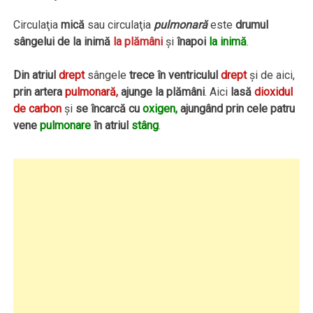
Circulaţia
mică
sau circulaţia
pulmonară
este
drumul
sângelui de la inimă
la plămâni
şi
înapoi
la inimă
.
Din atriul
drept
sângele
trece în ventriculul
drept
şi de aici,
prin artera
pulmonară,
ajunge la plămâni
. Aici
lasă
dioxidul
de carbon
şi
se încarcă cu
oxigen,
ajungând prin cele patru
vene
pulmonare
în atriul
stâng
.