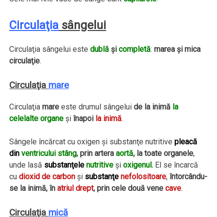
Circulaţia
sângelui
Circulaţia sângelui este
dublă
şi
completă
:
marea şi mica
circulaţie
.
Circulaţia
mare
Circulaţia
mare
este drumul sângelui
de la inimă
la
celelalte organe
şi
înapoi
la inimă
.
Sângele încărcat cu oxigen şi substanţe nutritive
pleacă
din
ventricului stâng
, prin artera
aortă
, la toate organele
,
unde lasă
substanţele
nutritive
şi
oxigenul.
El se încarcă
cu
dioxid de carbon
şi
substanţe
nefolositoare
,
întorcându-
se la inimă, în
atriul drept
, prin cele două vene
cave
.
Circulaţia
mică