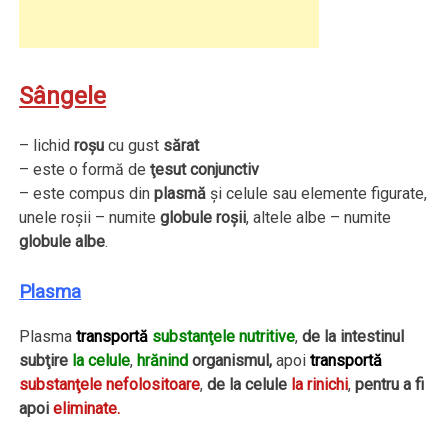
Sângele
– lichid
roşu
cu gust
sărat
– este o formă de
ţesut conjunctiv
– este compus din
plasmă
şi celule sau elemente figurate,
unele roşii – numite
globule roşii
, altele albe – numite
globule albe
.
Plasma
Plasma
transportă
substanţele nutritive
,
de la intestinul
subţire
la celule
,
hrănind
organismul,
apoi
transportă
substanţele nefolositoare
,
de la celule
la rinichi
,
pentru a fi
apoi
eliminate.