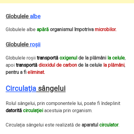
Globulele
albe
Globulele albe
apără
organismul împotriva
microbilor.
Globulele
roşii
Globulele roşii
transportă
oxigenul
de la plămâni
la celule
,
apoi
transportă
dioxidul de carbon
de la celule
la plămâni
,
pentru a fi
eliminat.
Circulaţia
sângelui
Rolul sângelui, prin componentele lui, poate fi îndeplinit
datorită
circulaţiei
acestuia prin organism.
Circulaţia sângelui este realizată de
aparatul
circulator
.