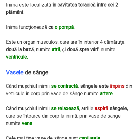
Inima este localizată
în cavitatea toracică între cei 2
plămâni
.
Inima funcţionează
ca
o pompă
.
Este un organ musculos, care are în interior 4 cămăruţe:
două la bază
, numite
atrii
,
şi
două spre vârf
, numite
ventricule
.
Vasele
de sânge
Când muşchiul inimii
se contractă
,
sângele este
împins
din
vetricule în corp prin vase de sânge numite
artere
.
Când muşchiul inimii
se relaxează
, atriile
aspiră
sângele,
care se întoarce din corp la inimă, prin vase de sânge
numite
vene
.
Cele mai fine vase de sânge sunt
capilarele
.