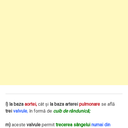
l)
la baza
aortei,
cât şi
la baza arterei
pulmonare
se află
trei
valvule
,
în formă de
cuib de rândunică;
m)
aceste
valvule
permit
trecerea sângelui
numai din