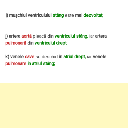
i)
muşchiul ventriculului
stâng
este
mai
dezvoltat
;
j)
artera
aortă
pleacă
din
ventriculul stâng,
iar
artera
pulmonară
din
ventriculul drept
;
k)
venele
cave
se deschid
în
atriul drept,
iar
venele
pulmonare
în atriul stâng;