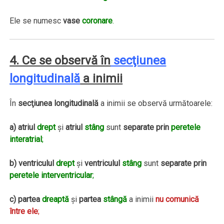
Ele se numesc
vase
coronare
.
4. Ce se observă în
secţiunea
longitudinală
a inimii
În
secţiunea longitudinală
a inimii se observă următoarele:
a)
atriul
drept
şi
atriul
stâng
sunt
separate prin
peretele
interatrial
;
b)
ventriculul
drept
şi
ventriculul
stâng
sunt
separate prin
peretele interventricular
;
c)
partea
dreaptă
şi
partea
stângă
a inimii
nu comunică
între ele
;