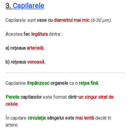
3.
Capilarele
Capilarele sunt
vase cu
diametrul mai mic
(6-30 µm).
Acestea
fac
legătura
dintre:
a) reţeaua
arterială;
b) reţeaua
venoasă
.
Capilarele
împânzesc
organele
ca o
reţea fină.
Perete
capilarelor
este format
dintr-
un singur strat de
celule
.
În capilare
circulaţia
sângelui este
mai lentă
decât în
artere.