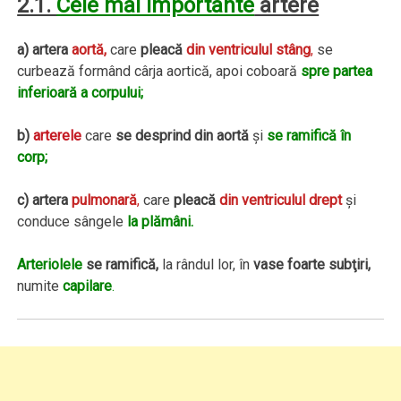
2.1.
Cele mai importante
artere
a) artera
aortă,
care
pleacă
din ventriculul stâng
,
se
curbează formând cârja aortică, apoi coboară
spre partea
inferioară a corpului;
b)
arterele
care
se desprind din aortă
şi
se ramifică în
corp;
c) artera
pulmonară
,
care
pleacă
din ventriculul drept
şi
conduce sângele
la plămâni.
Arteriolele
se ramifică,
la rândul lor, în
vase foarte subţiri,
numite
capilare
.