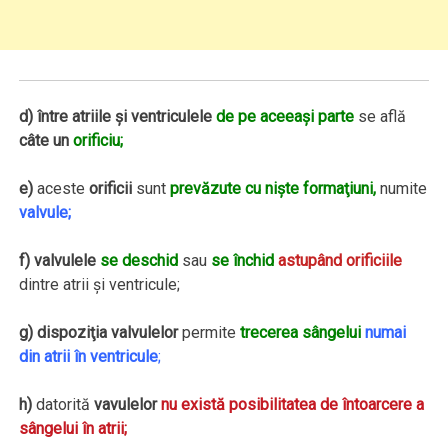
d)
între atriile şi ventriculele
de pe aceeaşi parte
se află
câte un
orificiu;
e)
aceste
orificii
sunt
prevăzute cu nişte formaţiuni,
numite
valvule;
f) valvulele
se deschid
sau
se închid
astupând orificiile
dintre atrii şi ventricule;
g)
dispoziţia valvulelor
permite
trecerea sângelui
numai
din atrii în ventricule
;
h)
datorită
vavulelor
nu există posibilitatea de întoarcere a
sângelui în atrii;