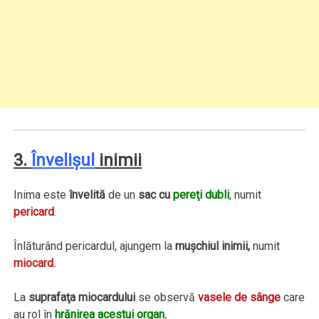
3.
Învelişul
inimii
Inima este
învelită
de un
sac cu
pereţi dubli
,
numit
pericard
.
Înlăturând pericardul, ajungem la
muşchiul inimii,
numit
miocard.
La
suprafaţa miocardului
se observă
vasele de sânge
care
au rol în
hrănirea acestui organ.