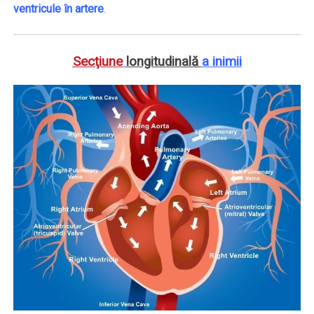
ventricule în artere
.
Secţiune
longitudinală
a inimii