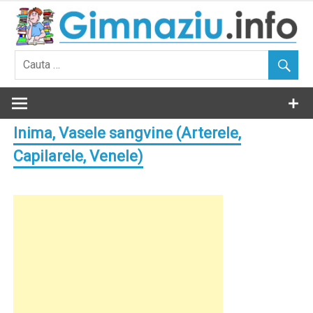
Skip
to
content
Inima, Vasele sangvine (Arterele,
Capilarele, Venele)