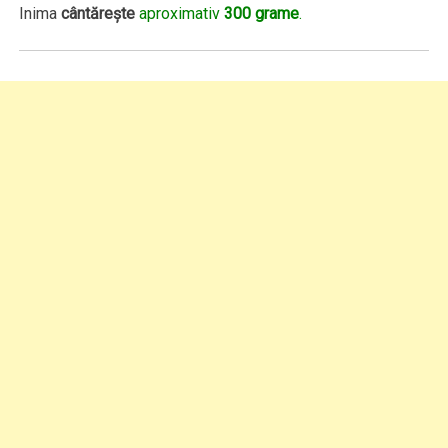
Inima
cântăreşte
aproximativ
300 grame
.