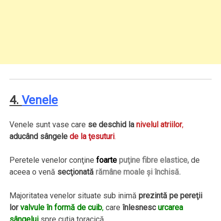
4.
Venele
Venele sunt vase care
se deschid la
nivelul atriilor
,
aducând sângele
de la ţesuturi
.
Peretele venelor conţine
foarte
puţine fibre elastice,
de
aceea o venă
secţionată
rămâne moale şi închisă.
Majoritatea venelor situate sub inimă
prezintă pe pereţii
lor
valvule în formă de cuib
,
care
înlesnesc
urcarea
sângelui
spre cutia toracică.