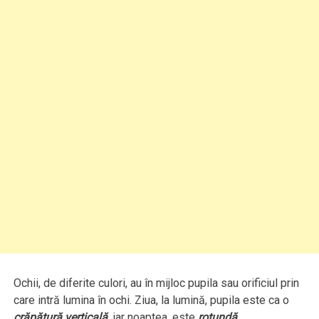
Ochii, de diferite culori, au în mijloc pupila sau orificiul prin
care intră lumina în ochi. Ziua, la lumină, pupila este ca o
crăpătură verticală,
iar noaptea, este
rotundă.