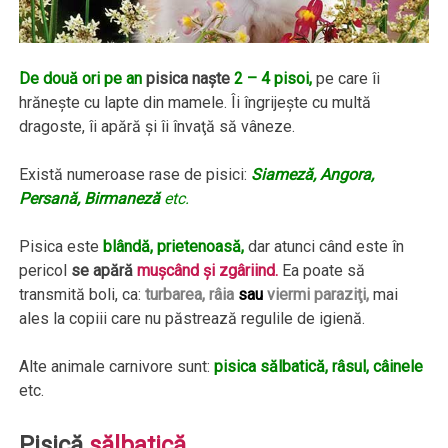
De două ori pe an
pisica naşte
2 – 4 pisoi,
pe care îi
hrăneşte cu lapte din mamele. Îi îngrijeşte cu multă
dragoste, îi apără şi îi învaţă să vâneze.
Există numeroase rase de pisici:
Siameză, Angora,
Persană, Birmaneză
etc.
Pisica este
blândă, prietenoasă,
dar atunci când este în
pericol
se apără
muşcând şi zgâriind.
Ea poate să
transmită boli, ca:
turbarea, râia
sau
viermi paraziţi,
mai
ales la copiii care nu păstrează regulile de igienă.
Alte animale carnivore sunt:
pisica sălbatică, râsul, câinele
etc.
Pisică
sălbatică