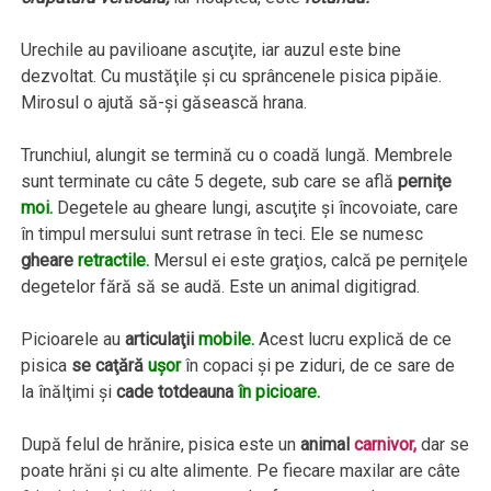
Urechile au pavilioane ascuţite, iar auzul este bine
dezvoltat. Cu mustăţile şi cu sprâncenele pisica pipăie.
Mirosul o ajută să-şi găsească hrana.
Trunchiul, alungit se termină cu o coadă lungă. Membrele
sunt terminate cu câte 5 degete, sub care se află
perniţe
moi.
Degetele au gheare lungi, ascuţite şi încovoiate, care
în timpul mersului sunt retrase în teci. Ele se numesc
gheare
retractile.
Mersul ei este graţios, calcă pe perniţele
degetelor fără să se audă. Este un animal digitigrad.
Picioarele au
articulaţii
mobile.
Acest lucru explică de ce
pisica
se caţără
uşor
în copaci şi pe ziduri, de ce sare de
la înălţimi şi
cade totdeauna
în picioare.
După felul de hrănire, pisica este un
animal
carnivor,
dar se
poate hrăni şi cu alte alimente. Pe fiecare maxilar are câte