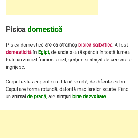
Pisica
domestică
Pisica domestică
are ca strămoş
pisica sălbatică
.
A fost
domesticită
în
Egipt
,
de unde s-a răspândit în toată lumea.
Este un animal frumos, curat, graţios şi ataşat de cei care o
îngrijesc.
Corpul este acoperit cu o blană scurtă, de diferite culori.
Capul are forma rotundă, datorită maxilarelor scurte. Fiind
un
animal
de pradă
,
are
simţuri
bine dezvoltate
.