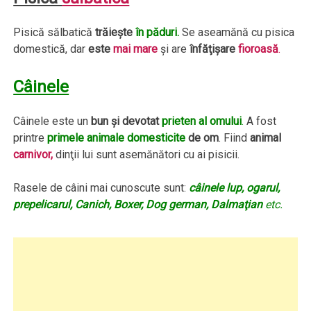
Pisică sălbatică
trăieşte
în păduri.
Se aseamănă cu pisica
domestică, dar
este
mai mare
şi are
înfăţişare
fioroasă
.
Câinele
Câinele este un
bun şi devotat
prieten al omului
.
A fost
printre
primele animale domesticite
de om
. Fiind
animal
carnivor,
dinţii lui sunt asemănători cu ai pisicii.
Rasele de câini mai cunoscute sunt:
câinele lup, ogarul,
prepelicarul, Canich, Boxer, Dog german, Dalmaţian
etc.