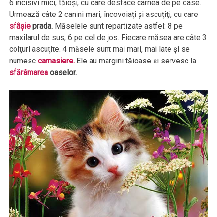
6 incisivi mici, tăioşi, cu care desface carnea de pe oase.
Urmează câte 2 canini mari, încovoiaţi şi ascuţiţi, cu care
sfâşie
prada.
Măselele sunt repartizate astfel: 8 pe
maxilarul de sus, 6 pe cel de jos. Fiecare măsea are câte 3
colţuri ascuţite. 4 măsele sunt mai mari, mai late şi se
numesc
carnasiere.
Ele au margini tăioase şi servesc la
sfărâmarea
oaselor.