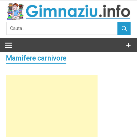
Skip
to
content
Mamifere carnivore