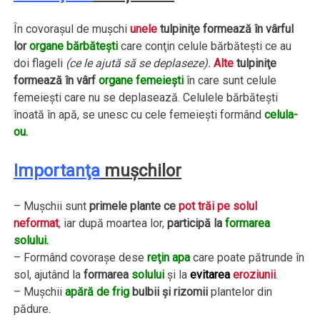
În covoraşul de muşchi
unele
tulpiniţe formează în vârful
lor
organe bărbăteşti
care conţin celule bărbăteşti ce au
doi flageli
(ce le ajută să se deplaseze).
Alte
tulpiniţe
formează în vârf
organe femeieşti
în care sunt celule
femeieşti care nu se deplasează. Celulele bărbăteşti
înoată în apă, se unesc cu cele femeieşti formând
celula-
ou.
Importanţa
muşchilor
– Muşchii sunt
primele plante ce
pot trăi pe solul
neformat
,
iar după moartea lor,
participă la
formarea
solului.
– Formând covoraşe dese
reţin apa
care poate pătrunde în
sol, ajutând la
formarea
solului
şi la
evitarea
eroziunii
.
– Muşchii
apără de frig
bulbii şi rizomii
plantelor din
pădure.