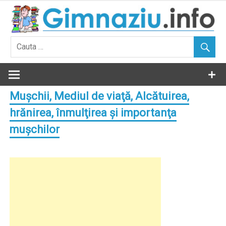
Skip
to
content
Muşchii, Mediul de viaţă, Alcătuirea,
hrănirea, înmulţirea şi importanţa
muşchilor