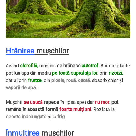
Hrănirea
muşchilor
Având
clorofilă,
muşchii
se hrănesc
autotrof
.
Aceste plante
pot lua apa din mediu
pe toată suprafaţa lor
,
prin
rizoizi,
dar si prin
frunze,
din
ploaie, rouă, ceaţă,
absorb chiar şi
vaporii de apă.
Muşchii
se usucă
repede
în lipsa apei
dar
nu mor
,
pot
ramâne în această formă
foarte mulţi ani
.
Rezistă la
secetă îndelungată
şi la
frig.
Înmulţirea
muşchilor