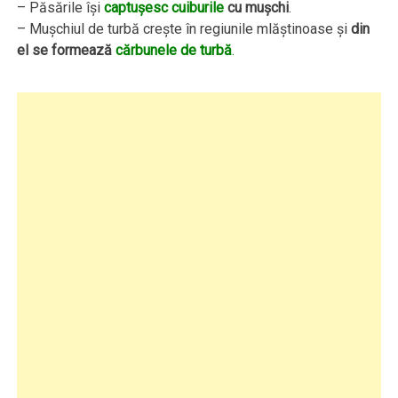
– Păsările îşi
captuşesc cuiburile
cu muşchi
.
– Muşchiul de turbă creşte în regiunile mlăştinoase şi
din
el se formează
cărbunele de turbă
.