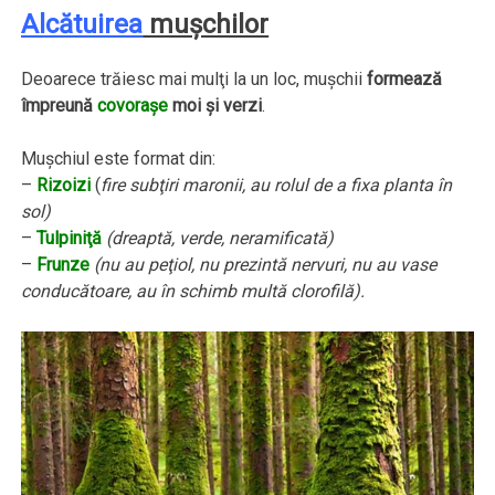
Alcătuirea
muşchilor
Deoarece trăiesc mai mulţi la un loc, muşchii
formează
împreună
covoraşe
moi şi verzi
.
Muşchiul este format din:
–
Rizoizi
(
fire subţiri maronii, au rolul de a fixa planta în
sol)
–
Tulpiniţă
(dreaptă, verde, neramificată)
–
Frunze
(nu au peţiol, nu prezintă nervuri, nu au vase
conducătoare, au în schimb multă clorofilă).