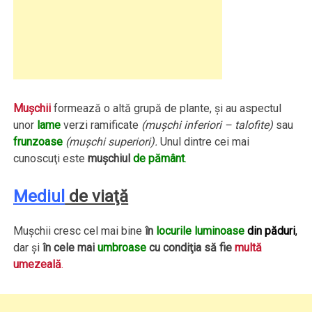
Muşchii
formează o altă grupă de plante, şi au aspectul
unor
lame
verzi ramificate
(muşchi inferiori – talofite)
sau
frunzoase
(muşchi superiori).
Unul dintre cei mai
cunoscuţi este
muşchiul
de pământ
.
Mediul
de viaţă
Muşchii cresc cel mai bine
în
locurile luminoase
din păduri
,
dar şi
în cele mai
umbroase
cu condiţia să fie
multă
umezeală
.