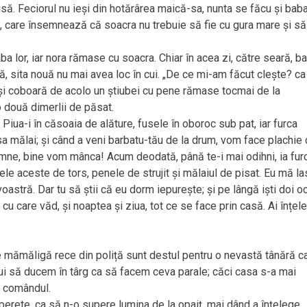
usă. Feciorul nu ieși din hotărârea maică-sa, nunta se făcu și bab
ă, care însemnează că soacra nu trebuie să fie cu gura mare și să
aba lor, iar nora rămase cu soacra. Chiar în acea zi, către seară, b
ă, sita nouă nu mai avea loc în cui. „De ce mi-am făcut clește? ca
 și coboară de acolo un știubei cu pene rămase tocmai de la
 două dimerlii de păsat.
 Piua-i în căsoaia de alăture, fusele în oboroc sub pat, iar furca
isa mălai; și când a veni barbatu-tău de la drum, vom face plachie 
amne, bine vom mânca! Acum deodată, până te-i mai odihni, ia fur
ele aceste de tors, penele de strujit și mălaiul de pisat. Eu mă la
oastră. Dar tu să știi că eu dorm iepurește; și pe lângă iști doi oc
cu care văd, și noaptea și ziua, tot ce se face prin casă. Ai înțel
 mămăligă rece din poliță sunt destul pentru o nevastă tânără c
ui să ducem în târg ca să facem ceva parale; căci casa s-a mai
d comândul.
a perete, ca să n-o supere lumina de la opaiț, mai dând a înțelege