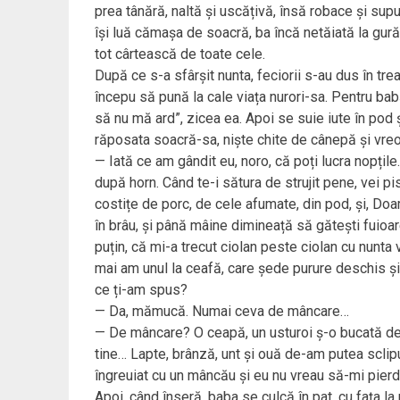
prea tânără, naltă și uscățivă, însă robace și sup
își luă cămașa de soacră, ba încă netăiată la gur
tot cârtească de toate cele.
După ce s-a sfârșit nunta, feciorii s-au dus în tre
începu să pună la cale viața nurori-sa. Pentru bab
să nu mă ard”, zicea ea. Apoi se suie iute în pod
răposata soacră-sa, niște chite de cânepă și vreo
— Iată ce am gândit eu, noro, că poți lucra nopțile.
după horn. Când te-i sătura de strujit pene, vei p
costițe de porc, de cele afumate, din pod, și, Do
în brâu, și până mâine dimineață să gătești fuioar
puțin, că mi-a trecut ciolan peste ciolan cu nunta v
mai am unul la ceafă, care șede purure deschis și 
ce ți-am spus?
— Da, mămucă. Numai ceva de mâncare…
— De mâncare? O ceapă, un usturoi ș-o bucată de
tine… Lapte, brânză, unt și ouă de-am putea sclip
îngreuiat cu un mâncău și eu nu vreau să-mi pier
Apoi, când înseră, baba se culcă în pat, cu fața l