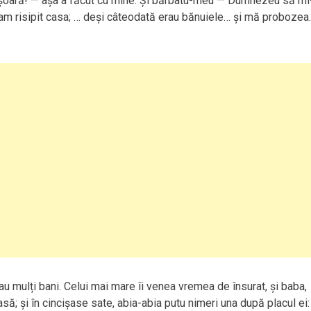
a ușoară! — așa a făcut cu mine. Și bărbatu-meu — Dumnezeu să mi
i-am risipit casa; … deși câteodată erau bănuiele… și mă probozea
au mulți bani. Celui mai mare îi venea vremea de însurat, și baba,
ă; și în cincișase sate, abia-abia putu nimeri una după placul ei: