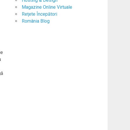
Hosting & Design
Magazine Online Virtuale
Reţete Începători
România Blog
de
u
gă