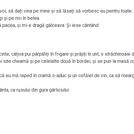
oi, să dați vina pe mine și să lăsați să vorbesc eu pentru toate.
 și pe noi în belea.
nă pacea, și mi-e dragă gâlceava. Și iese cântând:
nte, câțiva pui pârpâliți în frigare și prăjiți în unt, o străchinoaie 
 iute cheamă și pe celelalte două în bordei, și se pun la masă c
, că eu mă reped în cramă s-aduc și un cofăiel de vin, ca să mear
ta, ca rusului din gura gârliciului: