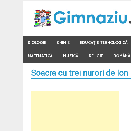
Skip
to
content
BIOLOGIE
CHIMIE
EDUCAŢIE TEHNOLOGICĂ
MATEMATICĂ
MUZICĂ
RELIGIE
ROMÂNĂ
Soacra cu trei nurori de Io