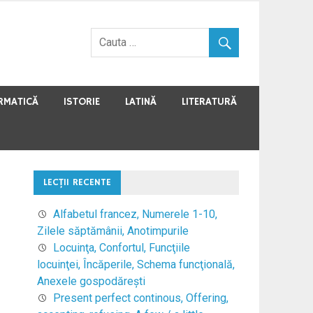
RMATICĂ
ISTORIE
LATINĂ
LITERATURĂ
LECŢII RECENTE
Alfabetul francez, Numerele 1-10,
Zilele săptămânii, Anotimpurile
Locuinţa, Confortul, Funcţiile
locuinţei, Încăperile, Schema funcţională,
Anexele gospodăreşti
Present perfect continous, Offering,