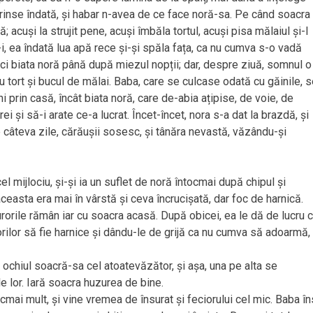
rinse îndată, și habar n-avea de ce face noră-sa. Pe când soacra
 acuși la strujit pene, acuși îmbăla tortul, acuși pisa mălaiul și-l
, ea îndată lua apă rece și-și spăla fața, ca nu cumva s-o vadă
i biata noră până după miezul nopții; dar, despre ziuă, somnul o
cu tort și bucul de mălai. Baba, care se culcase odată cu găinile, 
i prin casă, încât biata noră, care de-abia ațipise, de voie, de
 și să-i arate ce-a lucrat. Încet-încet, nora s-a dat la brazdă, și
câteva zile, cărăușii sosesc, și tânăra nevastă, văzându-și
el mijlociu, și-și ia un suflet de noră întocmai după chipul și
easta era mai în vârstă și ceva încrucișată, dar foc de harnică.
urorile rămân iar cu soacra acasă. După obicei, ea le dă de lucru 
ilor să fie harnice și dându-le de grijă ca nu cumva să adoarmă,
ochiul soacră-sa cel atoatevăzător, și așa, una pe alta se
le lor. Iară soacra huzurea de bine.
cmai mult, și vine vremea de însurat și feciorului cel mic. Baba î