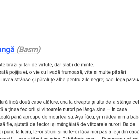
angă
(Basm)
te brazi și tari de virtute, dar slabi de minte.
ă pojijia ei, o vie cu livadă frumoasă, vite și multe păsări
avea strânse și părăluțe albe pentru zile negre; căci lega parau
dură încă două case alăture, una la dreapta și alta de-a stânga cel
ă a ținea feciorii și viitoarele nurori pe lângă sine — în casa
țeală până aproape de moartea sa. Așa făcu; și-i râdea inima bab
 fie, ajutată de feciori și mângâiată de viitoarele nurori. Ba de
i pune la lucru, le-oi struni și nu le-oi lăsa nici pas a ieși din casă