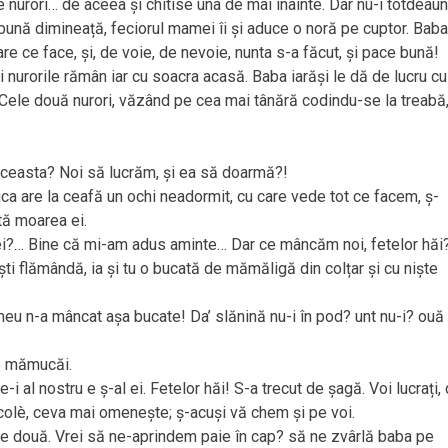
e nurori… de aceea și chitise una de mai înainte. Dar nu-i totdeau
 bună dimineață, feciorul mamei îi și aduce o noră pe cuptor. Baba
re ce face, și, de voie, de nevoie, nunta s-a făcut, și pace bună!
i nurorile rămân iar cu soacra acasă. Baba iarăși le dă de lucru cu
Cele două nurori, văzând pe cea mai tânără codindu-se la treabă, 
ceasta? Noi să lucrăm, și ea să doarmă?!
a are la ceafă un ochi neadormit, cu care vede tot ce facem, ș-
tă moarea ei.
?… Bine că mi-am adus aminte… Dar ce mâncăm noi, fetelor hăi
ști flămândă, ia și tu o bucată de mămăligă din colțar și cu niște
n-a mâncat așa bucate! Da’ slănină nu-i în pod? unt nu-i? ouă
le mămucăi.
i al nostru e ș-al ei. Fetelor hăi! S-a trecut de șagă. Voi lucrați,
colè, ceva mai omenește; ș-acuși vă chem și pe voi.
ele două. Vrei să ne-aprindem paie în cap? să ne zvârlă baba pe