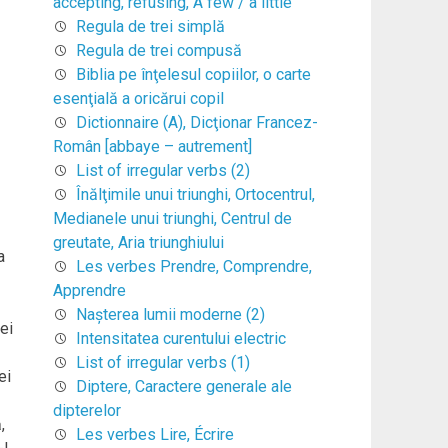
accepting, refusing, A few / a little
Regula de trei simplă
Regula de trei compusă
Biblia pe înţelesul copiilor, o carte
esenţială a oricărui copil
Dictionnaire (A), Dicţionar Francez-
Român [abbaye – autrement]
List of irregular verbs (2)
Înălţimile unui triunghi, Ortocentrul,
Medianele unui triunghi, Centrul de
greutate, Aria triunghiului
a
Les verbes Prendre, Comprendre,
Apprendre
Naşterea lumii moderne (2)
ei
Intensitatea curentului electric
List of irregular verbs (1)
ei
Diptere, Caractere generale ale
dipterelor
,
Les verbes Lire, Écrire