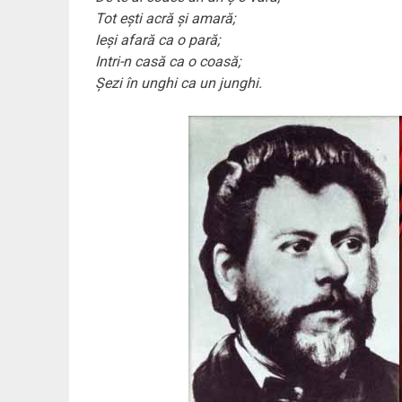
Tot ești acră și amară;
Ieși afară ca o pară;
Intri-n casă ca o coasă;
Șezi în unghi ca un junghi.