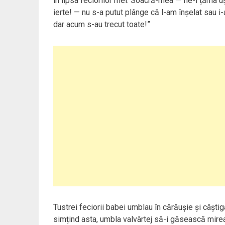
în lipsa feciorilor mei. Soacră-mea — fie-i țărn
ierte! — nu s-a putut plânge că l-am înșelat sau 
dar acum s-au trecut toate!”
Tustrei feciorii babei umblau în cărăușie și câștig
simțind asta, umbla valvârtej să-i găsească mireas