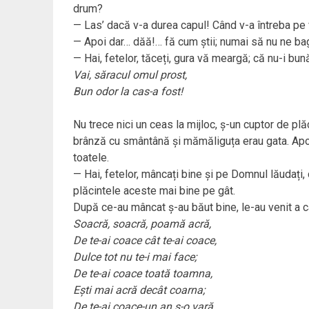
drum?
— Las’ dacă v-a durea capul! Când v-a întreba pe v
— Apoi dar… dăă!… fă cum știi; numai să nu ne bagi
— Hai, fetelor, tăceți, gura vă meargă; că nu-i bu
Vai, săracul omul prost,
Bun odor la cas-a fost!
Nu trece nici un ceas la mijloc, ș-un cuptor de plăci
brânză cu smântână și mămăliguța erau gata. Apoi
toatele.
— Hai, fetelor, mâncați bine și pe Domnul lăudați
plăcintele aceste mai bine pe gât.
După ce-au mâncat ș-au băut bine, le-au venit a cân
Soacră, soacră, poamă acră,
De te-ai coace cât te-ai coace,
Dulce tot nu te-i mai face;
De te-ai coace toată toamna,
Ești mai acră decât coarna;
De te-ai coace-un an ș-o vară,