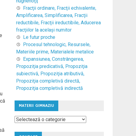
hughenoţi]
Fracţii ordinare, Fracţii echivalente,
Amplificarea, Simplificarea, Fracţii
reductibile, Fracţii ireductibile, Aducerea
fracţiilor la acelaşi numitor
se
Le futur proche
Procesul tehnologic, Resursele,
Materiile prime, Materialele metalice
Expansiunea, Constrângerea,
Propoziţia predicativă, Propoziţia
subiectivă, Propoziţia atributivă,
Propoziţia completivă directă,
Propoziţia completivă indirectă
cu
 că
MATERII GIMNAZIU
Materii
Gimnaziu
nsă