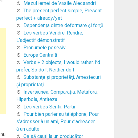
-l
Mezul iernei de Vasile Alecsandri
…
The present perfect simple, Present
perfect + already/yet
Dependenţa dintre deformare şi forţă
Les verbes Vendre, Rendre,
L’adjectif démonstratif
Pronumele posesiv
Europa Centrală
Verbs + 2 objects, I would rather, I’d
prefer, So do I, Neither do I
Substanţe şi proprietăţi, Amestecuri
şi proprietăţi
Inversiunea, Comparaţia, Metafora,
Hiperbola, Antiteza
Les verbes Sentir, Partir
Pour bien parler au téléphone, Pour
s’adresser à un ami, Pour s’adresser
à un adulte
 nu
Ce să cauți la un producător