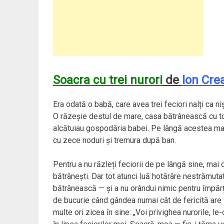
Soacra cu trei nurori
de
Ion Cre
Era odată o babă, care avea trei feciori nalți ca niș
O răzeșie destul de mare, casa bătrânească cu toat
alcătuiau gospodăria babei. Pe lângă acestea mai 
cu zece noduri și tremura după ban.
Pentru a nu răzleți feciorii de pe lângă sine, mai 
bătrânești. Dar tot atunci luă hotărâre nestrămutat
bătrânească — și a nu orândui nimic pentru împăr
de bucurie când gândea numai cât de fericită are să
multe ori zicea în sine: „Voi privighea nurorile, le-o