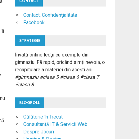
CONTACT
na
Contact, Confidenţialitate
Facebook
îi
STRATEGIE
Învaţă online lecţii cu exemple din
gimnaziu. Fă rapid, oricând simţi nevoia, o
recapitulare a materiei din aceşti ani.
?
#gimnaziu #clasa 5 #clasa 6 #clasa 7
#clasa 8
 nu
BLOGROLL
Călătorie în Trecut
 că
Consultanţă IT & Servicii Web
Despre Jocuri