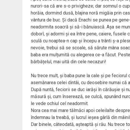
nurori-sa că are s-o privigheze; dar somnul o cup
horăia, dormind dusă, blajina noră migăia prin casă;
vântura de buc. Și dacă Enachi se punea pe gene-i
neadormita soacră și să-i bănuiască. Așa se munc
doborî, și adormi și ea între pene, caiere, fusele 
sculă cu noaptea-n cap și începu a trânti ș-a plesn
nevoie, trebui să se scoale, să sărute mâna soacrei
baba era mulțumită cu alegerea ce-a făcut. Peste 
bărbățelul, mai uită din cele necazuri!
Nu trece mult, și baba pune la cale și pe feciorul c
asemănarea celei dintâi, cu deosebire numai că ac
După nuntă, feciorii se duc iarăși în cărăușie și n
măsură și, cum înserează, se culcă, spunând nuror
le vede ochiul cel neadormit.
Nora cea mai mare tălmăci apoi celeilalte despre 
îndemnau la treabă, și lucrul ieșea gârlă din mâini
Dar binele, câteodată, așteaptă și rău. Nu trece to