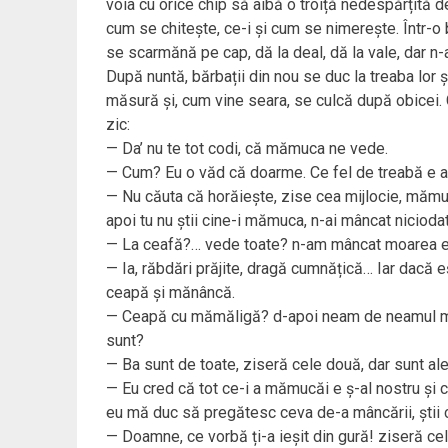
voia cu orice chip să aibă o troiță nedespărțită d
cum se chitește, ce-i și cum se nimerește. Într-o
se scarmănă pe cap, dă la deal, dă la vale, dar n-a
După nuntă, bărbații din nou se duc la treaba lor ș
măsură și, cum vine seara, se culcă după obicei. 
zic:
— Da’ nu te tot codi, că mămuca ne vede.
— Cum? Eu o văd că doarme. Ce fel de treabă e a
— Nu căuta că horăiește, zise cea mijlocie, mămuc
apoi tu nu știi cine-i mămuca, n-ai mâncat nicioda
— La ceafă?… vede toate? n-am mâncat moarea ei
— Ia, răbdări prăjite, dragă cumnățică… Iar dacă e
ceapă și mănâncă.
— Ceapă cu mămăligă? d-apoi neam de neamul meu 
sunt?
— Ba sunt de toate, ziseră cele două, dar sunt a
— Eu cred că tot ce-i a mămucăi e ș-al nostru și ce-
eu mă duc să pregătesc ceva de-a mâncării, știi 
— Doamne, ce vorbă ți-a ieșit din gură! ziseră c