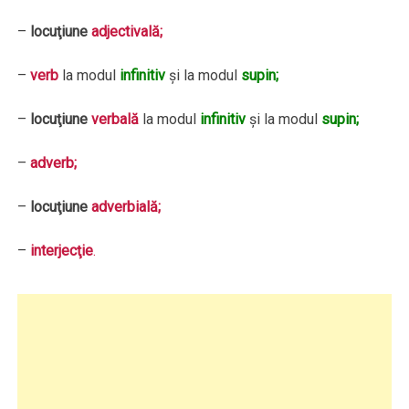
–
locuţiune
adjectivală;
–
verb
la modul
infinitiv
şi la modul
supin;
–
locuţiune
verbală
la modul
infinitiv
şi la modul
supin;
–
adverb;
–
locuţiune
adverbială;
–
interjecţie
.