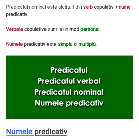
Predicatul nominal este alcătuit din
verb
copulativ +
nume
predicativ
.
Verbele
copulative
sunt la un
mod
personal.
Numele
predicativ
este
simplu
şi
multiplu.
Numele
predicativ